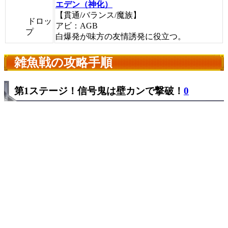
エデン（神化）
【貫通/バランス/魔族】
ドロッ
アビ：AGB
プ
白爆発が味方の友情誘発に役立つ。
雑魚戦の攻略手順
第1ステージ！信号鬼は壁カンで撃破！
0