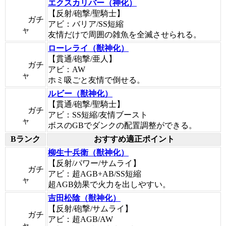
エクスカリバー（神化）
【反射/砲撃/聖騎士】
ガチ
アビ：バリア/SS短縮
ャ
友情だけで周囲の雑魚を全滅させられる。
ローレライ（獣神化）
【貫通/砲撃/亜人】
ガチ
アビ：AW
ャ
ホミ吸ごと友情で倒せる。
ルビー（獣神化）
【貫通/砲撃/聖騎士】
ガチ
アビ：SS短縮/友情ブースト
ャ
ボスのGBでダンクの配置調整ができる。
Bランク
おすすめ適正ポイント
柳生十兵衛（獣神化）
【反射/パワー/サムライ】
ガチ
アビ：超AGB+AB/SS短縮
ャ
超AGB効果で火力を出しやすい。
吉田松陰（獣神化）
【反射/砲撃/サムライ】
ガチ
アビ：超AGB/AW
ャ