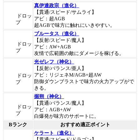
真伊達政宗（進化）
【貫通/スピード/サムライ】
ドロッ
アビ：超AGB
プ
超AGBで味方に触れにいきやすい。
ブルータス（進化）
【反射/スピード/魔人】
ドロッ
アビ：AW+AGB
プ
友情で広範囲の敵にダメージを稼げる。
光ゼレフ（神化）
【反射/バランス/亜人】
アビ：リジェネM/AGB+超AW
ドロッ
防御ダウンブラストで味方の火力アップがで
プ
きる。
掘朔（神化）
【貫通/バランス/魔人】
ドロッ
アビ：AGB+AW
プ
白爆発が味方のサポートに。
Bランク
おすすめ適正ポイント
ケラート（進化）
【貫通/スピード/ドラゴン】