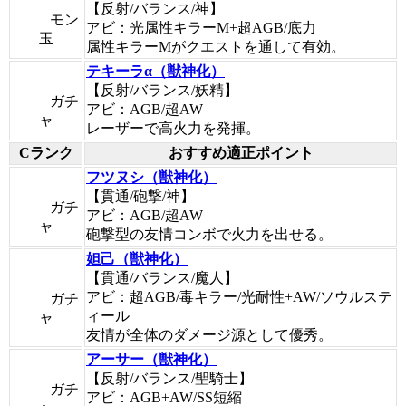
【反射/バランス/神】
モン
アビ：光属性キラーM+超AGB/底力
玉
属性キラーMがクエストを通して有効。
テキーラα（獣神化）
【反射/バランス/妖精】
ガチ
アビ：AGB/超AW
ャ
レーザーで高火力を発揮。
Cランク
おすすめ適正ポイント
フツヌシ（獣神化）
【貫通/砲撃/神】
ガチ
アビ：AGB/超AW
ャ
砲撃型の友情コンボで火力を出せる。
妲己（獣神化）
【貫通/バランス/魔人】
アビ：超AGB/毒キラー/光耐性+AW/ソウルステ
ガチ
ィール
ャ
友情が全体のダメージ源として優秀。
アーサー（獣神化）
【反射/バランス/聖騎士】
ガチ
アビ：AGB+AW/SS短縮