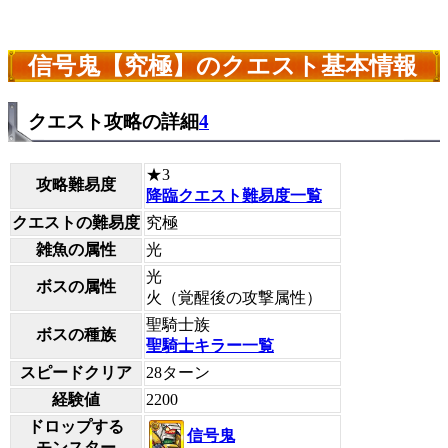
信号鬼【究極】のクエスト基本情報
クエスト攻略の詳細
4
★3
攻略難易度
降臨クエスト難易度一覧
クエストの難易度
究極
雑魚の属性
光
光
ボスの属性
火（覚醒後の攻撃属性）
聖騎士族
ボスの種族
聖騎士キラー一覧
スピードクリア
28ターン
経験値
2200
ドロップする
信号鬼
モンスター