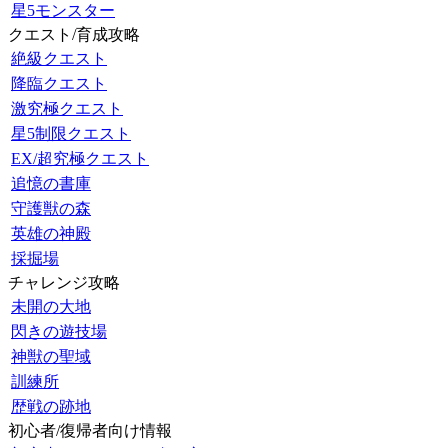
星5モンスター
クエスト/育成攻略
絶級クエスト
降臨クエスト
激究極クエスト
星5制限クエスト
EX/超究極クエスト
追憶の書庫
守護獣の森
英雄の神殿
採掘場
チャレンジ攻略
未開の大地
閃きの遊技場
神獣の聖域
訓練所
歴戦の跡地
初心者/復帰者向け情報