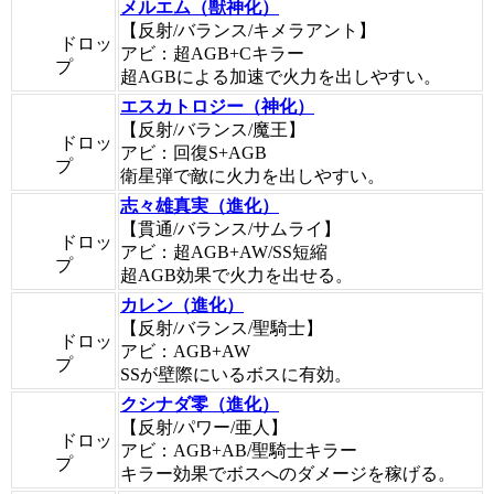
メルエム（獣神化）
【反射/バランス/キメラアント】
ドロッ
アビ：超AGB+Cキラー
プ
超AGBによる加速で火力を出しやすい。
エスカトロジー（神化）
【反射/バランス/魔王】
ドロッ
アビ：回復S+AGB
プ
衛星弾で敵に火力を出しやすい。
志々雄真実（進化）
【貫通/バランス/サムライ】
ドロッ
アビ：超AGB+AW/SS短縮
プ
超AGB効果で火力を出せる。
カレン（進化）
【反射/バランス/聖騎士】
ドロッ
アビ：AGB+AW
プ
SSが壁際にいるボスに有効。
クシナダ零（進化）
【反射/パワー/亜人】
ドロッ
アビ：AGB+AB/聖騎士キラー
プ
キラー効果でボスへのダメージを稼げる。