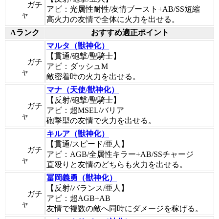
ガチ
アビ：光属性耐性/友情ブースト+AB/SS短縮
ャ
高火力の友情で全体に火力を出せる。
Aランク
おすすめ適正ポイント
マルタ（獣神化）
【貫通/砲撃/聖騎士】
ガチ
アビ：ダッシュM
ャ
敵密着時の火力を出せる。
マナ（天使/獣神化）
【反射/砲撃/聖騎士】
ガチ
アビ：超MSEL/バリア
ャ
砲撃型の友情で火力を出せる。
キルア（獣神化）
【貫通/スピード/亜人】
ガチ
アビ：AGB/全属性キラー+AB/SSチャージ
ャ
直殴りと友情のどちらも火力を出せる。
冨岡義勇（獣神化）
【反射/バランス/亜人】
ガチ
アビ：超AGB+AB
ャ
友情で複数の敵へ同時にダメージを稼げる。