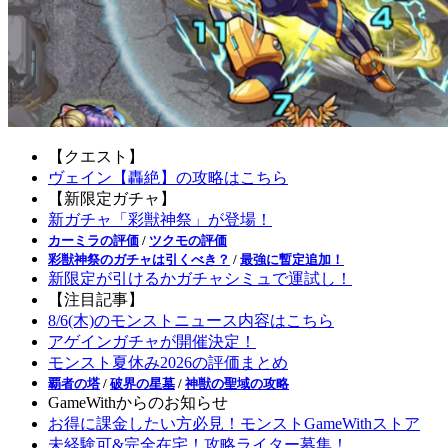
【クエスト】
ヴェイン【轟絶】の攻略はこちら
【新限定ガチャ】
新ガチャ「彩獣神祭」が登場！
カーミラの評価
/
ツクモの評価
彩獣神祭のガチャは引くべき？
/
最強に暫定追加！
新限定が引けるかガチャシミュで運試し！
【注目記事】
8/6(木)のモンストニュース内容はこちら
アゲインガチャが開催決定！
モンスト夏休み2026の評価まとめ
覇者の塔
/
破界の星墓
/
神獣の聖域の攻略
GameWithからのお知らせ
お得に課金したい方必見！モンストGameWithストア
未経験可&完全在宅！攻略ライター募集！