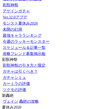
彩獣神祭
アゲインガチャ
Ver.32.0アプデ
モンスト夏休み2026
未開の幻洞
最強キャラランキング
今週のラッキーモンスター
スケジュール＆記事一覧
攻略フレンド募集掲示板
彩獣神祭
彩獣神祭の引き方と限定
ガチャは引くべき？
ガチャシミュ
カーミラの評価
ツクモの評価
新轟絶
ヴェイン
轟絶の攻略
夏休み2026