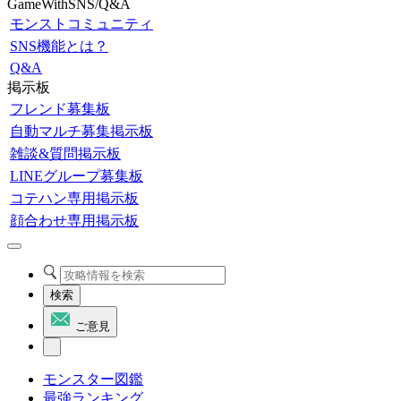
GameWithSNS/Q&A
モンストコミュニティ
SNS機能とは？
Q&A
掲示板
フレンド募集板
自動マルチ募集掲示板
雑談&質問掲示板
LINEグループ募集板
コテハン専用掲示板
顔合わせ専用掲示板
検索
ご意見
モンスター図鑑
最強ランキング