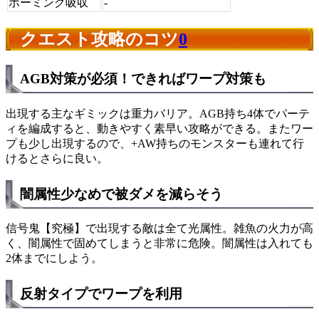
ホーミング吸収
-
クエスト攻略のコツ
0
AGB対策が必須！できればワープ対策も
出現する主なギミックは重力バリア。AGB持ち4体でパーテ
ィを編成すると、動きやすく素早い攻略ができる。またワー
プも少し出現するので、+AW持ちのモンスターも連れて行
けるとさらに良い。
闇属性少なめで被ダメを減らそう
信号鬼【究極】で出現する敵は全て光属性。雑魚の火力が高
く、闇属性で固めてしまうと非常に危険。闇属性は入れても
2体までにしよう。
反射タイプでワープを利用