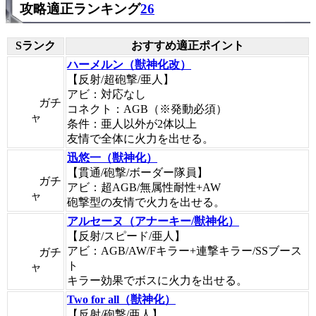
攻略適正ランキング
26
Sランク
おすすめ適正ポイント
ハーメルン（獣神化改）
【反射/超砲撃/亜人】
アビ：対応なし
ガチ
コネクト：AGB（※発動必須）
ャ
条件：亜人以外が2体以上
友情で全体に火力を出せる。
迅悠一（獣神化）
【貫通/砲撃/ボーダー隊員】
ガチ
アビ：超AGB/無属性耐性+AW
ャ
砲撃型の友情で火力を出せる。
アルセーヌ（アナーキー/獣神化）
【反射/スピード/亜人】
アビ：AGB/AW/Fキラー+連撃キラー/SSブース
ガチ
ト
ャ
キラー効果でボスに火力を出せる。
Two for all（獣神化）
【反射/砲撃/亜人】