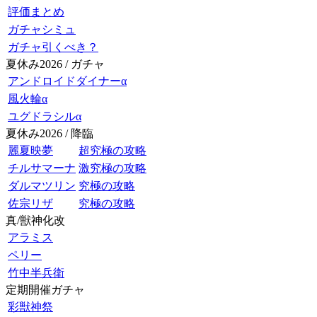
評価まとめ
ガチャシミュ
ガチャ引くべき？
夏休み2026 / ガチャ
アンドロイドダイナーα
風火輪α
ユグドラシルα
夏休み2026 / 降臨
麗夏映夢
超究極の攻略
チルサマーナ
激究極の攻略
ダルマツリン
究極の攻略
佐宗リザ
究極の攻略
真/獣神化改
アラミス
ペリー
竹中半兵衛
定期開催ガチャ
彩獣神祭