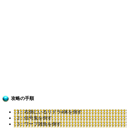
攻略の手順
1：右側にいるリドラ4体を倒す
2：信号鬼を倒す
3：ワープ雑魚を倒す