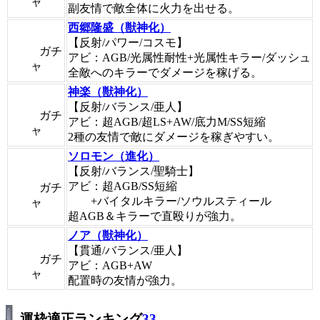
ャ
副友情で敵全体に火力を出せる。
西郷隆盛（獣神化）
【反射/パワー/コスモ】
ガチ
アビ：AGB/光属性耐性+光属性キラー/ダッシュ
ャ
全敵へのキラーでダメージを稼げる。
神楽（獣神化）
【反射/バランス/亜人】
ガチ
アビ：超AGB/超LS+AW/底力M/SS短縮
ャ
2種の友情で敵にダメージを稼ぎやすい。
ソロモン（進化）
【反射/バランス/聖騎士】
アビ：超AGB/SS短縮
ガチ
+バイタルキラー/ソウルスティール
ャ
超AGB＆キラーで直殴りが強力。
ノア（獣神化）
【貫通/バランス/亜人】
ガチ
アビ：AGB+AW
ャ
配置時の友情が強力。
運枠適正ランキング
33