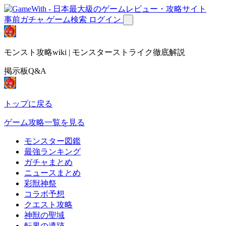
事前ガチャ
ゲーム検索
ログイン
モンスト攻略wiki | モンスターストライク徹底解説
掲示板Q&A
トップに戻る
ゲーム攻略一覧を見る
モンスター図鑑
最強ランキング
ガチャまとめ
ニュースまとめ
彩獣神祭
コラボ予想
クエスト攻略
神獣の聖域
転界の遺跡