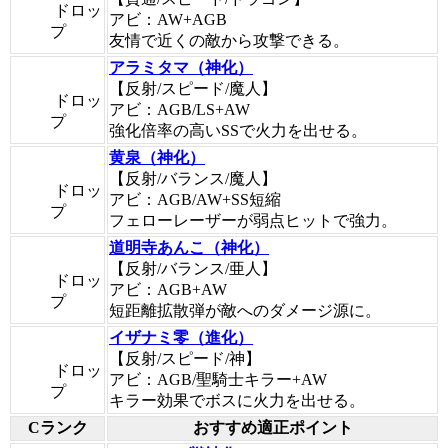
ドロッ
アビ：AW+AGB
プ
友情で近くの敵から攻撃できる。
アラミタマ（神化）
【反射/スピード/魔人】
ドロッ
アビ：AGB/LS+AW
プ
強化倍率の高いSSで火力を出せる。
黄泉（神化）
【反射/バランス/魔人】
ドロッ
アビ：AGB/AW+SS短縮
プ
フェローレーザーが弱点ヒットで強力。
道明寺あんこ（神化）
【反射/バランス/亜人】
ドロッ
アビ：AGB+AW
プ
短距離拡散弾が敵へのダメージ源に。
イザナミ零（進化）
【反射/スピード/神】
ドロッ
アビ：AGB/聖騎士キラー+AW
プ
キラー効果でボスに火力を出せる。
Cランク
おすすめ適正ポイント