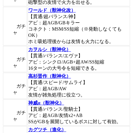
砲撃型の友情で火力を出せる。
ワールド（獣神化改）
【貫通/超バランス/神】
アビ：超AGB/GBキラー
ガチ
コネクト：MSM/SS短縮（※発動しなくても
ャ
OK）
ホミ吸処理後からは友情も火力になる。
カヲルシ（獣神化）
【貫通/バランス/エヴァ】
ガチ
アビ：シンクロ/AGB+超AW/SS短縮
ャ
16ターンの大号令を短縮できる。
高杉晋作（獣神化）
【貫通/スピード/サムライ】
ガチ
アビ：超AGB/AW
ャ
友情が雑魚処理に役立つ。
神威α（獣神化）
【貫通/バランス/聖騎士】
ガチ
アビ：超AGB/友情x2+AB
ャ
SSがGBを展開しているボスに対して有効。
カグツチ（進化）