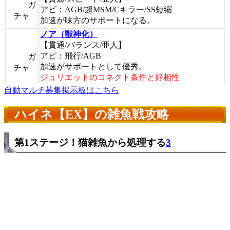
ガ
アビ：AGB/超MSM/Cキラー/SS短縮
チャ
加速が味方のサポートになる。
ノア（獣神化）
【貫通/バランス/亜人】
アビ：飛行/AGB
ガ
加速がサポートとして優秀。
チャ
ジュリエットのコネクト条件と好相性
自動マルチ募集掲示板はこちら
ハイネ【EX】の雑魚戦攻略
第1ステージ！猫雑魚から処理する
3