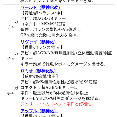
攻スピアップで味方をサポートできる。
ワールド（獣神化改）
【貫通/超バランス/神】
アビ：超AGB/GBキラー
ガ
コネクト：MSM/SS短縮
チャ
条件：バランス型以外が2体以上
GBを纏った敵に高火力を発揮。
リヴァイ（獣神化）
【貫通/バランス/亜人】
アビ：超AGB/AB/無属性耐性+立体機動装置/弱点
ガ
キラー
チャ
キラー効果で雑魚やボスにダメージを出せる。
ロミオ（獣神化改）
【反射/超砲撃/魔王】
アビ：超MS/無属性耐性/ビ破壊/超SS短縮
コネクト：超AGB/GBキラーL
ガ
条件：魔王以外が3体/光属性1体以上
チャ
キラーLでボスや雑魚にダメージを稼げる。
ジュリエットのコネクト条件と好相性
アップル（獣神化）
【貫通/スピード/亜人】