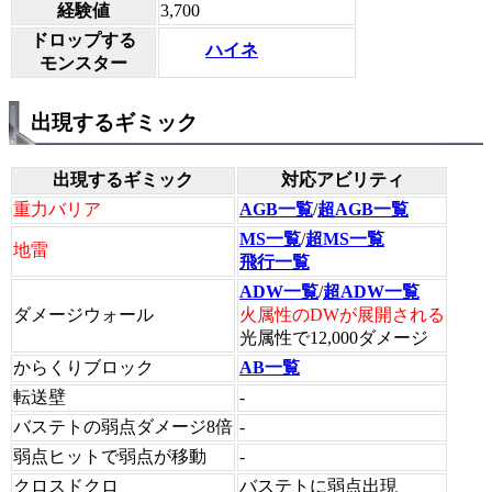
経験値
3,700
ドロップする
ハイネ
モンスター
出現するギミック
出現するギミック
対応アビリティ
重力バリア
AGB一覧
/
超AGB一覧
MS一覧
/
超MS一覧
地雷
飛行一覧
ADW一覧
/
超ADW一覧
ダメージウォール
火属性のDWが展開される
光属性で12,000ダメージ
からくりブロック
AB一覧
転送壁
-
バステトの弱点ダメージ8倍
-
弱点ヒットで弱点が移動
-
クロスドクロ
バステトに弱点出現