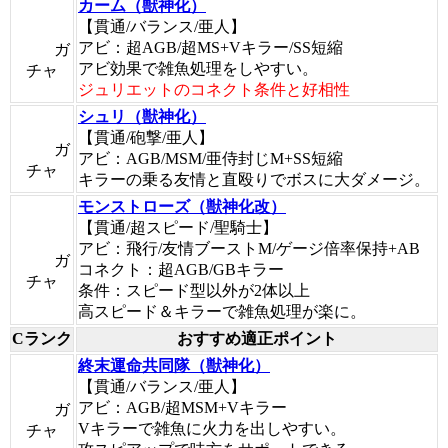
カーム（獣神化）
【貫通/バランス/亜人】
アビ：超AGB/超MS+Vキラー/SS短縮
ガ
アビ効果で雑魚処理をしやすい。
チャ
ジュリエットのコネクト条件と好相性
シュリ（獣神化）
【貫通/砲撃/亜人】
ガ
アビ：AGB/MSM/亜侍封じM+SS短縮
チャ
キラーの乗る友情と直殴りでボスに大ダメージ。
モンストローズ（獣神化改）
【貫通/超スピード/聖騎士】
アビ：飛行/友情ブーストM/ゲージ倍率保持+AB
ガ
コネクト：超AGB/GBキラー
チャ
条件：スピード型以外が2体以上
高スピード＆キラーで雑魚処理が楽に。
Cランク
おすすめ適正ポイント
終末運命共同隊（獣神化）
【貫通/バランス/亜人】
アビ：AGB/超MSM+Vキラー
ガ
Vキラーで雑魚に火力を出しやすい。
チャ