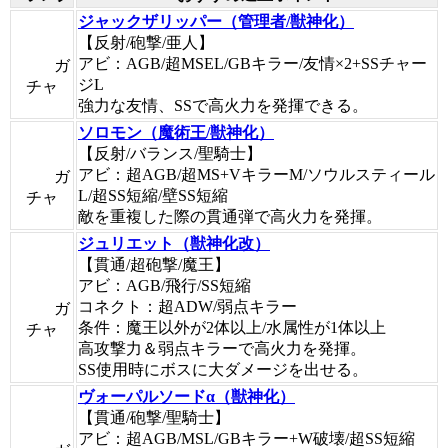
ジャックザリッパー（管理者/獣神化）
【反射/砲撃/亜人】
アビ：AGB/超MSEL/GBキラー/友情×2+SSチャー
ガ
ジL
チャ
強力な友情、SSで高火力を発揮できる。
ソロモン（魔術王/獣神化）
【反射/バランス/聖騎士】
アビ：超AGB/超MS+VキラーM/ソウルスティール
ガ
L/超SS短縮/壁SS短縮
チャ
敵を重複した際の貫通弾で高火力を発揮。
ジュリエット（獣神化改）
【貫通/超砲撃/魔王】
アビ：AGB/飛行/SS短縮
コネクト：超ADW/弱点キラー
ガ
条件：魔王以外が2体以上/水属性が1体以上
チャ
高攻撃力＆弱点キラーで高火力を発揮。
SS使用時にボスに大ダメージを出せる。
ヴォーパルソードα（獣神化）
【貫通/砲撃/聖騎士】
アビ：超AGB/MSL/GBキラー+W破壊/超SS短縮