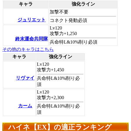
キャラ
強化ライン
加撃不要
ジュリエット
コネクト発動必須
Lv120
攻撃力+1,250
終末運命共同隊
兵命特L&10%削り必須
その他のキャラはこちら
キャラ
強化ライン
Lv120
攻撃力+1,450
リヴァイ
兵命特L&10%削り必
須
Lv120
攻撃力+2,300
カーム
兵命特L&10%削り必
須
ハイネ【EX】の適正ランキング