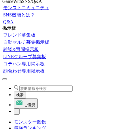
GameWithSNS/Q&A
モンストコミュニティ
SNS機能とは？
Q&A
掲示板
フレンド募集板
自動マルチ募集掲示板
雑談&質問掲示板
LINEグループ募集板
コテハン専用掲示板
顔合わせ専用掲示板
検索
ご意見
モンスター図鑑
最強ランキング