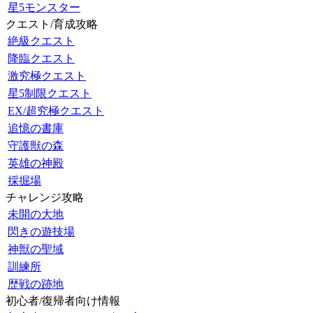
星5モンスター
クエスト/育成攻略
絶級クエスト
降臨クエスト
激究極クエスト
星5制限クエスト
EX/超究極クエスト
追憶の書庫
守護獣の森
英雄の神殿
採掘場
チャレンジ攻略
未開の大地
閃きの遊技場
神獣の聖域
訓練所
歴戦の跡地
初心者/復帰者向け情報