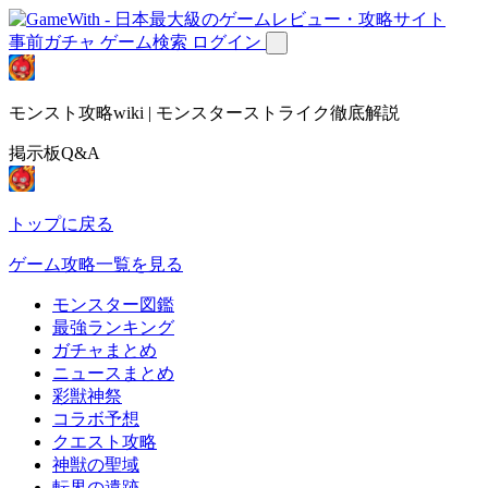
事前ガチャ
ゲーム検索
ログイン
モンスト攻略wiki | モンスターストライク徹底解説
掲示板Q&A
トップに戻る
ゲーム攻略一覧を見る
モンスター図鑑
最強ランキング
ガチャまとめ
ニュースまとめ
彩獣神祭
コラボ予想
クエスト攻略
神獣の聖域
転界の遺跡