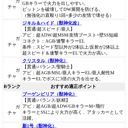
ガ
GBキラーで火力を出しやすい。
チャ
ビットンを破壊してDW展開を防げる。
（無強化の直殴り1回+多少の友情で壊せる）
ジキル＆ハイド（獣神化改）
【貫通/超スピード/亜人】
アビ：超ADW/超MSM/友情ブースト+壁SS短縮
ガ
コネクト：AGB/連撃キラーEL
チャ
条件：スピード型以外が2体以上/反射が2体以上
超スピード＆連撃キラーELで火力が高い。
クリスタル（獣神化）
【貫通/バランス/聖騎士】
ガ
アビ：超AGB/MSL/亜人キラーEL/亜人耐性M
チャ
キラーELでボスに3倍の火力を出せる。
Bランク
おすすめ適正ポイント
ブーゲンビリア（獣神化）
【貫通/バランス/妖精】
アビ：超AGB/超ADW/GBキラーM+飛行
ガ
キラーとSSにより火力が高く、アタッカーとして
チャ
活躍。
新1号（獣神化）