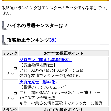
攻略適正ランキングはモンスターのラック値を考慮していま
せん。
ハイネの最適モンスターは？
攻略適正ランキング
393
Sランク
おすすめ適正ポイント
ソロモン（開きし者/獣神化）
【貫通/砲撃/聖騎士】
ガ
アビ：ADW/超MSM+AB/ダッシュM
チャ
強力な友情で大ダメージを稼げる。
大典太光世（獣神化）
【貫通/バランス/サムライ】
アビ：超MSM/弱点キラー/GBキラー/毒キラー
ガ
+AGB/アンチ転送壁
チャ
キラーの乗る友情と直殴りでアタッカーに優秀。
Aランク
おすすめ適正ポイント