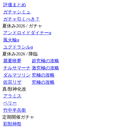
評価まとめ
ガチャシミュ
ガチャ引くべき？
夏休み2026 / ガチャ
アンドロイドダイナーα
風火輪α
ユグドラシルα
夏休み2026 / 降臨
麗夏映夢
超究極の攻略
チルサマーナ
激究極の攻略
ダルマツリン
究極の攻略
佐宗リザ
究極の攻略
真/獣神化改
アラミス
ペリー
竹中半兵衛
定期開催ガチャ
彩獣神祭