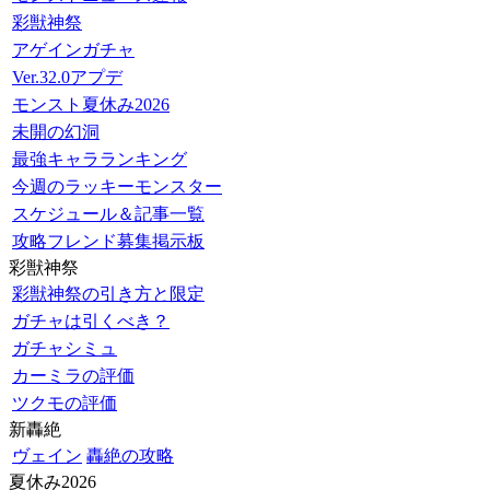
彩獣神祭
アゲインガチャ
Ver.32.0アプデ
モンスト夏休み2026
未開の幻洞
最強キャラランキング
今週のラッキーモンスター
スケジュール＆記事一覧
攻略フレンド募集掲示板
彩獣神祭
彩獣神祭の引き方と限定
ガチャは引くべき？
ガチャシミュ
カーミラの評価
ツクモの評価
新轟絶
ヴェイン
轟絶の攻略
夏休み2026