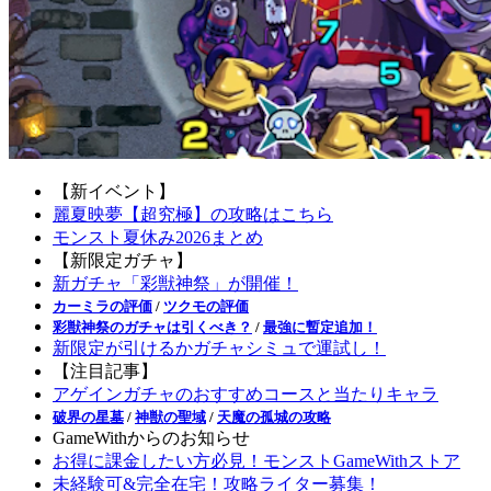
【新イベント】
麗夏映夢【超究極】の攻略はこちら
モンスト夏休み2026まとめ
【新限定ガチャ】
新ガチャ「彩獣神祭」が開催！
カーミラの評価
/
ツクモの評価
彩獣神祭のガチャは引くべき？
/
最強に暫定追加！
新限定が引けるかガチャシミュで運試し！
【注目記事】
アゲインガチャのおすすめコースと当たりキャラ
破界の星墓
/
神獣の聖域
/
天魔の孤城の攻略
GameWithからのお知らせ
お得に課金したい方必見！モンストGameWithストア
未経験可&完全在宅！攻略ライター募集！