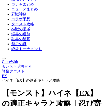
ガチャまとめ
ニュースまとめ
彩獣神祭
コラボ予想
クエスト攻略
神獣の聖域
転界の遺跡
破界の星墓
禁忌の獄
絶級トーナメント
GameWith
モンスト攻略wiki
降臨クエスト
EX
ハイネ【EX】の適正キャラと攻略
【モンスト】ハイネ【EX】
の適正キャラと攻略｜忍び寄