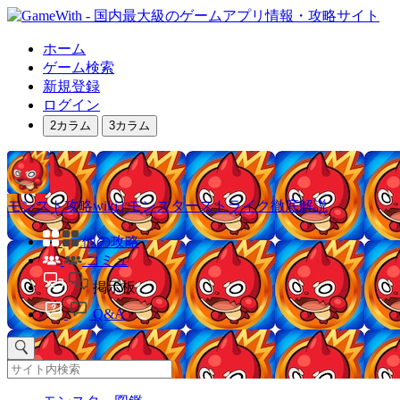
ホーム
ゲーム検索
新規登録
ログイン
2カラム
3カラム
モンスト攻略wiki | モンスターストライク徹底解説
他の攻略
コミュ
掲示板
Q&A