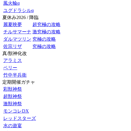
風火輪α
ユグドラシルα
夏休み2026 / 降臨
麗夏映夢
超究極の攻略
チルサマーナ
激究極の攻略
ダルマツリン
究極の攻略
佐宗リザ
究極の攻略
真/獣神化改
アラミス
ペリー
竹中半兵衛
定期開催ガチャ
彩獣神祭
超獣神祭
激獣神祭
モンコレDX
レッドスターズ
水の遊宴