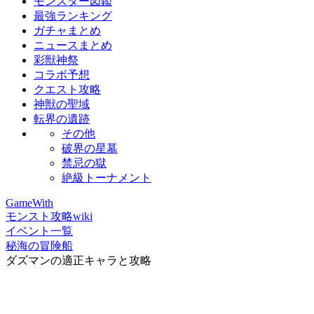
モンスター図鑑
最強ランキング
ガチャまとめ
ニュースまとめ
彩獣神祭
コラボ予想
クエスト攻略
神獣の聖域
転界の遺跡
その他
破界の星墓
禁忌の獄
絶級トーナメント
GameWith
モンスト攻略wiki
イベント一覧
秘海の冒険船
ダズマンの適正キャラと攻略