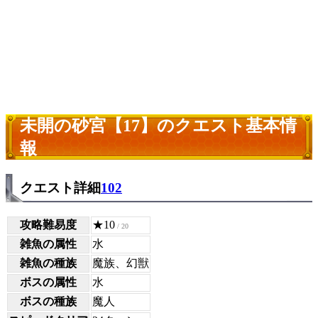
未開の砂宮【17】のクエスト基本情
報
クエスト詳細
102
攻略難易度
★10
/ 20
雑魚の属性
水
雑魚の種族
魔族、幻獣
ボスの属性
水
ボスの種族
魔人