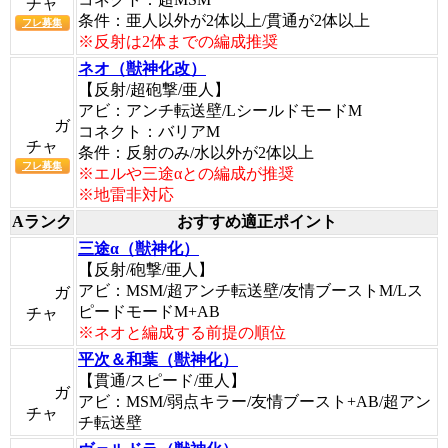
チャ
条件：亜人以外が2体以上/貫通が2体以上
フレ募集
※反射は2体までの編成推奨
ネオ（獣神化改）
【反射/超砲撃/亜人】
アビ：アンチ転送壁/LシールドモードM
ガ
コネクト：バリアM
チャ
条件：反射のみ/水以外が2体以上
フレ募集
※エルや三途αとの編成が推奨
※地雷非対応
Aランク
おすすめ適正ポイント
三途α（獣神化）
【反射/砲撃/亜人】
アビ：MSM/超アンチ転送壁/友情ブーストM/Lス
ガ
ピードモードM+AB
チャ
※ネオと編成する前提の順位
平次＆和葉（獣神化）
【貫通/スピード/亜人】
ガ
アビ：MSM/弱点キラー/友情ブースト+AB/超アン
チャ
チ転送壁