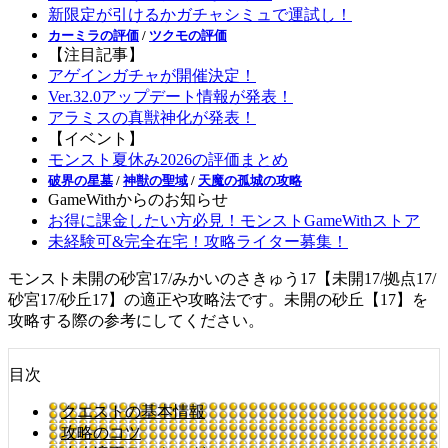
新限定が引けるかガチャシミュで運試し！
カーミラの評価
/
ツクモの評価
【注目記事】
アゲインガチャが開催決定！
Ver.32.0アップデート情報が発表！
アラミスの真獣神化が発表！
【イベント】
モンスト夏休み2026の評価まとめ
破界の星墓
/
神獣の聖域
/
天魔の孤城の攻略
GameWithからのお知らせ
お得に課金したい方必見！モンストGameWithストア
未経験可&完全在宅！攻略ライター募集！
モンスト未開の砂宮17/みかいのさきゅう17【未開17/拠点17/
砂宮17/砂丘17】の適正や攻略法です。未開の砂丘【17】を
攻略する際の参考にしてください。
目次
クエストの基本情報
攻略のコツ