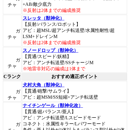
+AB/敵少底力
チャ
※反射は2体までの編成推奨
スレッタ（獣神化）
【反射/バランス/ロボット】
アビ：超MSL/超アンチ転送壁/水属性耐性/超
ガ
LSM+ドレインM
チャ
※反射は2体までの編成推奨
スノードロップ（獣神化）
【貫通/スピード/妖精】
ガ
アビ：アンチ転送壁/SSチャージM
チャ
※地雷非対応の編成は1体まで
Cランク
おすすめ適正ポイント
犬村大角（獣神化）
【貫通/砲撃/サムライ】
ガ
アビ：超MSM/SS短縮+アンチ転送壁
チャ
ナイチンゲール（獣神化改）
【貫通/超バランス/亜人】
アビ：アンチ転送壁/Lスピードモード
コネクト：水属性キラー/Lパワーモード
ガ
条件：亜人以外が1体以上＆バランス型以外が1体