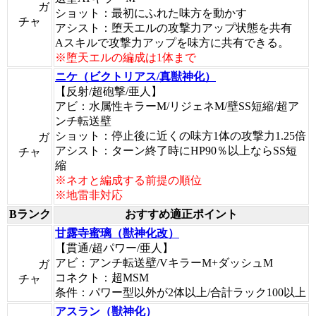
ガ
ショット：最初にふれた味方を動かす
チャ
アシスト：堕天エルの攻撃力アップ状態を共有
Aスキルで攻撃力アップを味方に共有できる。
※堕天エルの編成は1体まで
ニケ（ビクトリアス/真獣神化）
【反射/超砲撃/亜人】
アビ：水属性キラーM/リジェネM/壁SS短縮/超ア
ンチ転送壁
ショット：停止後に近くの味方1体の攻撃力1.25倍
ガ
アシスト：ターン終了時にHP90％以上ならSS短
チャ
縮
※ネオと編成する前提の順位
※地雷非対応
Bランク
おすすめ適正ポイント
甘露寺蜜璃（獣神化改）
【貫通/超パワー/亜人】
アビ：アンチ転送壁/VキラーM+ダッシュM
ガ
コネクト：超MSM
チャ
条件：パワー型以外が2体以上/合計ラック100以上
アスラン（獣神化）