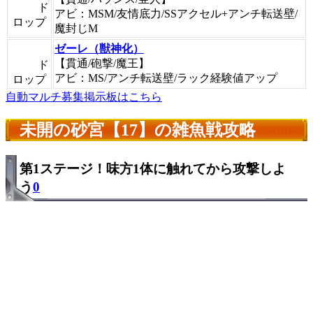
ド
アビ：MSM/友情底力/SSアクセル+アンチ転送壁/
ロップ
魔封じM
ゼーレ（獣神化）
【貫通/砲撃/魔王】
ド
アビ：MS/アンチ転送壁/ラック経験値アップ
ロップ
自動マルチ募集掲示板はこちら
未開の砂宮【17】の雑魚戦攻略
第1ステージ！味方1体に触れてから攻撃しよ
う
0