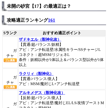
未開の砂宮【17】の最適正は？
攻略適正ランキング
161
Sランク
おすすめ適正ポイント
ザドキエル（獣神化改）
【貫通/超バランス/妖精】
アビ：アンチ転送壁/水属性キラー/SSチャージL
ガ
コネクト：超MSM/リジェネL
チャ
条件：妖精以外が1体以上＆バランス型以外が1体
フレ募集
以上
ラクリィ（獣神化）
ガ
【貫通/バランス/亜人】
チャ
アビ：MSM/魔封じL+アンチ転送壁
フレ募集
アルキメデス（獣神化改）
【反射/超バランス/亜人】
アビ：アンチ転送壁/魔封じEL/LS/友情ブーストM
ガ
コネクト：超MSM