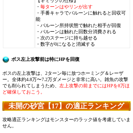
【ギミックの仕様】
・
毎ターンはやリンが出す
・手番キャラでバルーンに触れると回収可
能
・バルーン所持状態で触れた相手が回復
・バルーンは触れた回数分消費される
・次のステージに持ち越せる
・数字が0になると消滅する
ボス左上攻撃前は特にHPを回復
ボスの左上攻撃は、2ターン毎に放つホーミング＆レーザ
ー。全体約4.8万〜7.2万ダメージと非常に高い。雑魚の攻撃
でも削られてしまうため、
左上攻撃の前までにはHPを8万ほ
ど確保しておこう。
未開の砂宮【17】の適正ランキング
攻略適正ランキングはモンスターのラック値を考慮していま
せん。