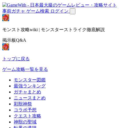
事前ガチャ
ゲーム検索
ログイン
モンスト攻略wiki | モンスターストライク徹底解説
掲示板Q&A
トップに戻る
ゲーム攻略一覧を見る
モンスター図鑑
最強ランキング
ガチャまとめ
ニュースまとめ
彩獣神祭
コラボ予想
クエスト攻略
神獣の聖域
転界の遺跡