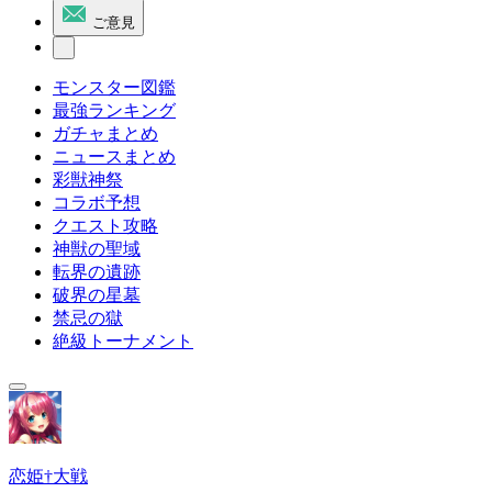
ご意見
モンスター図鑑
最強ランキング
ガチャまとめ
ニュースまとめ
彩獣神祭
コラボ予想
クエスト攻略
神獣の聖域
転界の遺跡
破界の星墓
禁忌の獄
絶級トーナメント
恋姫†大戦