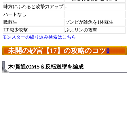
味方にふれると攻撃力アップ
-
ハートなし
-
敵蘇生
ゾンビが雑魚を1体蘇生
HP減少攻撃
ぷよリンの攻撃
モンスターの絞り込み検索はこちら
未開の砂宮【17】の攻略のコツ
0
木/貫通のMS＆反転送壁を編成