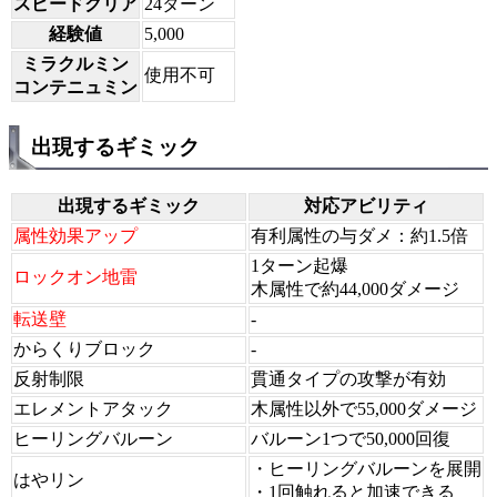
スピードクリア
24ターン
経験値
5,000
ミラクルミン
使用不可
コンテニュミン
出現するギミック
出現するギミック
対応アビリティ
属性効果アップ
有利属性の与ダメ：約1.5倍
1ターン起爆
ロックオン地雷
木属性で約44,000ダメージ
転送壁
-
からくりブロック
-
反射制限
貫通タイプの攻撃が有効
エレメントアタック
木属性以外で55,000ダメージ
ヒーリングバルーン
バルーン1つで50,000回復
・ヒーリングバルーンを展開
はやリン
・1回触れると加速できる