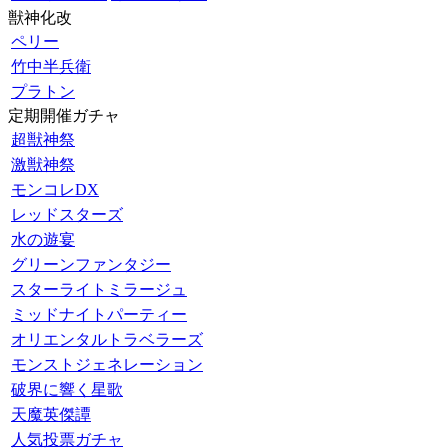
獣神化改
ペリー
竹中半兵衛
プラトン
定期開催ガチャ
超獣神祭
激獣神祭
モンコレDX
レッドスターズ
水の遊宴
グリーンファンタジー
スターライトミラージュ
ミッドナイトパーティー
オリエンタルトラベラーズ
モンストジェネレーション
破界に響く星歌
天魔英傑譚
人気投票ガチャ