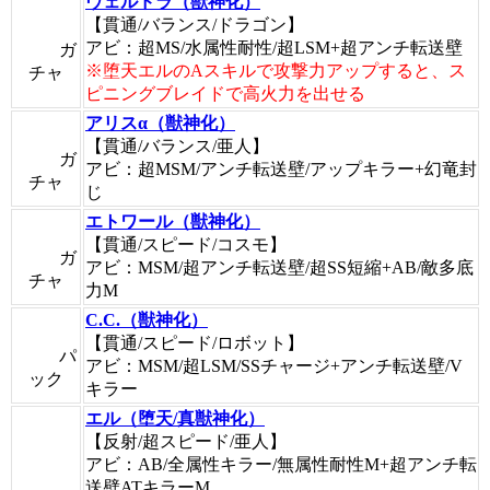
ヴェルドラ（獣神化）
【貫通/バランス/ドラゴン】
アビ：超MS/水属性耐性/超LSM+超アンチ転送壁
ガ
※堕天エルのAスキルで攻撃力アップすると、ス
チャ
ピニングブレイドで高火力を出せる
アリスα（獣神化）
【貫通/バランス/亜人】
ガ
アビ：超MSM/アンチ転送壁/アップキラー+幻竜封
チャ
じ
エトワール（獣神化）
【貫通/スピード/コスモ】
ガ
アビ：MSM/超アンチ転送壁/超SS短縮+AB/敵多底
チャ
力M
C.C.（獣神化）
【貫通/スピード/ロボット】
パ
アビ：MSM/超LSM/SSチャージ+アンチ転送壁/V
ック
キラー
エル（堕天/真獣神化）
【反射/超スピード/亜人】
アビ：AB/全属性キラー/無属性耐性M+超アンチ転
送壁ATキラーM