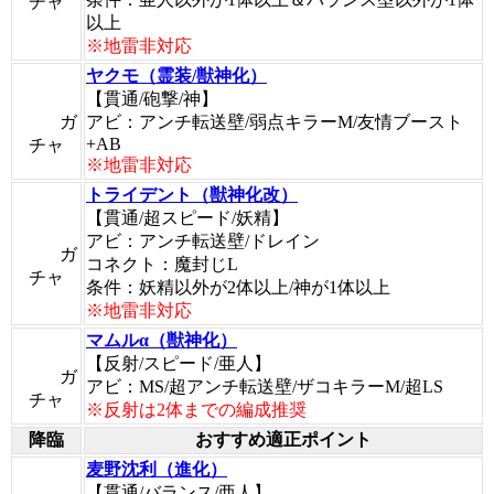
チャ
以上
※地雷非対応
ヤクモ（霊装/獣神化）
【貫通/砲撃/神】
ガ
アビ：アンチ転送壁/弱点キラーM/友情ブースト
+AB
チャ
※地雷非対応
トライデント（獣神化改）
【貫通/超スピード/妖精】
アビ：アンチ転送壁/ドレイン
ガ
コネクト：魔封じL
チャ
条件：妖精以外が2体以上/神が1体以上
※地雷非対応
マムルα（獣神化）
【反射/スピード/亜人】
ガ
アビ：MS/超アンチ転送壁/ザコキラーM/超LS
チャ
※反射は2体までの編成推奨
降臨
おすすめ適正ポイント
麦野沈利（進化）
【貫通/バランス/亜人】