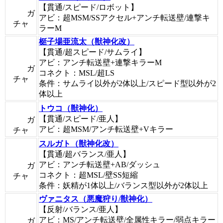
【貫通/スピード/ロボット】
ガ
アビ：超MSM/SSアクセル+アンチ転送壁/連撃キ
チャ
ラーM
梃子場亜流太（獣神化改）
【貫通/超スピード/サムライ】
アビ：アンチ転送壁+連撃キラーM
ガ
コネクト：MSL/超LS
チャ
条件：サムライ以外が2体以上/スピード型以外が2
体以上
トウコ（獣神化）
【貫通/スピード/亜人】
ガ
アビ：超MSM/アンチ転送壁+Vキラー
チャ
スルガト（獣神化改）
【貫通/超バランス/亜人】
アビ：アンチ転送壁+AB/ダッシュ
ガ
コネクト：超MSL/壁SS短縮
チャ
条件：妖精が1体以上/バランス型以外が2体以上
ヴァニタス（悪魔狩り/獣神化）
【反射/バランス/亜人】
アビ：MS/アンチ転送壁/全属性キラー/弱点キラー
ガ