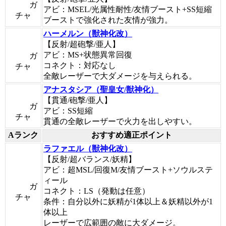
ガ
アビ：MSEL/光属性耐性/友情ブースト+SS短縮
チャ
ブーストで強化された友情が強力。
ハーメルン（獣神化改）
【反射/超砲撃/亜人】
アビ：MS+状態異常回復
ガ
コネクト：対応なし
チャ
全敵レーザーで大ダメージを与えられる。
アナスタシア（聖皇女/獣神化）
【貫通/砲撃/亜人】
ガ
アビ：SS短縮
チャ
貫通の全敵レーザーで火力を出しやすい。
Aランク
おすすめ適正ポイント
ラファエル（獣神化改）
【反射/超バランス/妖精】
アビ：超MSL/回復M/友情ブースト+ソウルステ
ィール
ガ
コネクト：LS（発動は任意）
チャ
条件：自分以外に妖精が1体以上＆妖精以外が1
体以上
レーザーで広範囲の敵に大ダメージ。