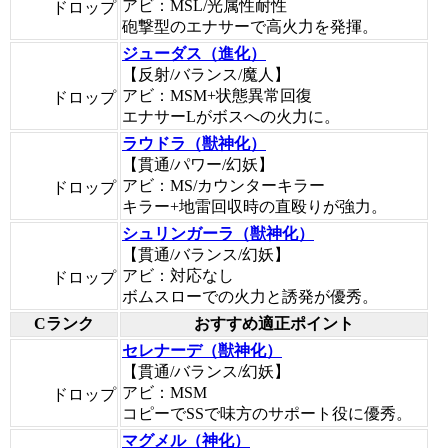
アビ：MSL/光属性耐性
ドロップ
砲撃型のエナサーで高火力を発揮。
ジューダス（進化）
【反射/バランス/魔人】
アビ：MSM+状態異常回復
ドロップ
エナサーLがボスへの火力に。
ラウドラ（獣神化）
【貫通/パワー/幻妖】
アビ：MS/カウンターキラー
ドロップ
キラー+地雷回収時の直殴りが強力。
シュリンガーラ（獣神化）
【貫通/バランス/幻妖】
アビ：対応なし
ドロップ
ボムスローでの火力と誘発が優秀。
Cランク
おすすめ適正ポイント
セレナーデ（獣神化）
【貫通/バランス/幻妖】
アビ：MSM
ドロップ
コピーでSSで味方のサポート役に優秀。
マグメル（神化）