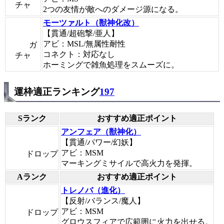
チャ
2つの友情が敵へのダメージ源になる。
モーツァルト（獣神化改）
【貫通/超砲撃/亜人】
アビ：MSL/無属性耐性
ガ
コネクト：対応なし
チャ
ホーミングで雑魚処理をスムーズに。
運枠適正ランキング
197
Sランク
おすすめ適正ポイント
アンフェア（獣神化）
【貫通/パワー/幻妖】
アビ：MSM
ドロップ
マーキングミサイルで高火力を発揮。
Aランク
おすすめ適正ポイント
トレノバ（進化）
【反射/バランス/魔人】
アビ：MSM
ドロップ
グロウスフィアで広範囲に火力を出せる。