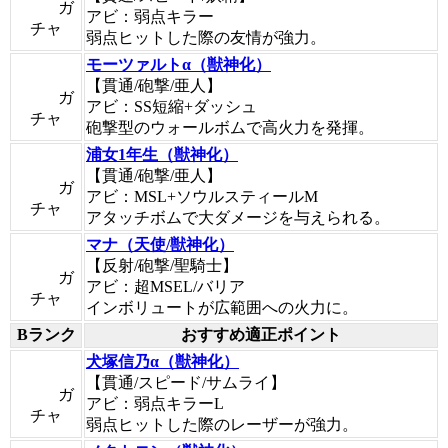
ガ
アビ：弱点キラー
チャ
弱点ヒットした際の友情が強力。
モーツァルトα（獣神化）
【貫通/砲撃/亜人】
ガ
アビ：SS短縮+ダッシュ
チャ
砲撃型のウォールボムで高火力を発揮。
浦女1年生（獣神化）
【貫通/砲撃/亜人】
ガ
アビ：MSL+ソウルスティールM
チャ
アタッチボムで大ダメージを与えられる。
マナ（天使/獣神化）
【反射/砲撃/聖騎士】
ガ
アビ：超MSEL/バリア
チャ
インボリュートが広範囲への火力に。
Bランク
おすすめ適正ポイント
犬塚信乃α（獣神化）
【貫通/スピード/サムライ】
ガ
アビ：弱点キラーL
チャ
弱点ヒットした際のレーザーが強力。