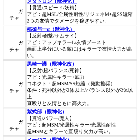
メタトロン（獣神化）
【貫通/スピード/妖精】
ガ
アビ：超MSL/全属性耐性/リジェネM+超SS短縮
チャ
2つの友情でダメージを稼ぎやすい。
那須与一α（獣神化）
【反射/砲撃/サムライ】
アビ：アップキラーL/友情ブースト
ガ
画面上半分にいる敵にはキラーで友情火力が高
チャ
い。
黒崎一護（獣神化改）
【反射/超バランス/死神】
アビ：光属性キラー+底力
コネクト：超MSM/SS短縮（発動推奨）
ガ
条件：死神以外が2体以上/バランス以外が2体以
チャ
上
直殴りと友情ともに高火力。
紫式部（獣神化）
【貫通/パワー/魔人】
ガ
アビ：超MSM/光属性キラー/光属性耐性
チャ
超MSMとキラーで直殴り火力が高い。
イージス（獣神化）