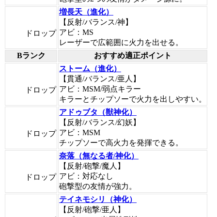
増長天（進化）
【反射/バランス/神】
アビ：MS
ドロップ
レーザーで広範囲に火力を出せる。
Bランク
おすすめ適正ポイント
ストーム（進化）
【貫通/バランス/亜人】
アビ：MSM/弱点キラー
ドロップ
キラーとチップソーで火力を出しやすい。
アドゥブタ（獣神化）
【反射/バランス/幻妖】
アビ：MSM
ドロップ
チップソーで高火力を発揮できる。
奈落（無なる者/神化）
【反射/砲撃/魔人】
アビ：対応なし
ドロップ
砲撃型の友情が強力。
テイネモシリ（神化）
【反射/砲撃/亜人】