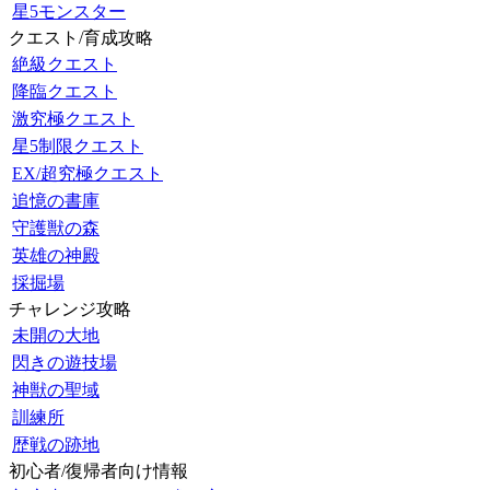
星5モンスター
クエスト/育成攻略
絶級クエスト
降臨クエスト
激究極クエスト
星5制限クエスト
EX/超究極クエスト
追憶の書庫
守護獣の森
英雄の神殿
採掘場
チャレンジ攻略
未開の大地
閃きの遊技場
神獣の聖域
訓練所
歴戦の跡地
初心者/復帰者向け情報