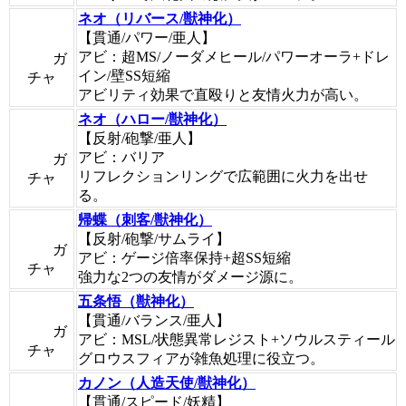
ネオ（リバース/獣神化）
【貫通/パワー/亜人】
アビ：超MS/ノーダメヒール/パワーオーラ+ドレ
ガ
イン/壁SS短縮
チャ
アビリティ効果で直殴りと友情火力が高い。
ネオ（ハロー/獣神化）
【反射/砲撃/亜人】
アビ：バリア
ガ
リフレクションリングで広範囲に火力を出せ
チャ
る。
帰蝶（刺客/獣神化）
【反射/砲撃/サムライ】
ガ
アビ：ゲージ倍率保持+超SS短縮
チャ
強力な2つの友情がダメージ源に。
五条悟（獣神化）
【貫通/バランス/亜人】
ガ
アビ：MSL/状態異常レジスト+ソウルスティール
チャ
グロウスフィアが雑魚処理に役立つ。
カノン（人造天使/獣神化）
【貫通/スピード/妖精】