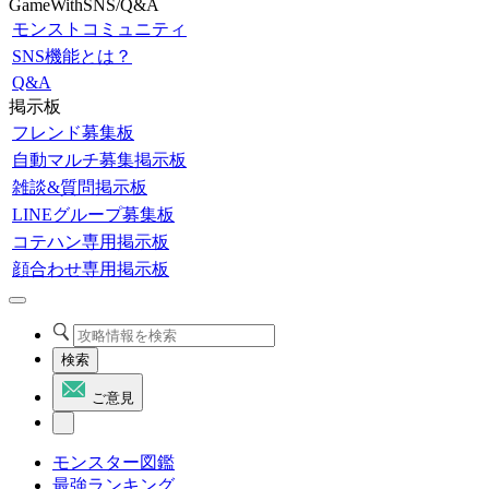
GameWithSNS/Q&A
モンストコミュニティ
SNS機能とは？
Q&A
掲示板
フレンド募集板
自動マルチ募集掲示板
雑談&質問掲示板
LINEグループ募集板
コテハン専用掲示板
顔合わせ専用掲示板
検索
ご意見
モンスター図鑑
最強ランキング