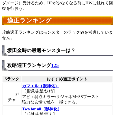
ダメージ）受けるため、HPが少なくなる前にHWに触れて回
復を行おう。
適正ランキング
攻略適正ランキングはモンスターのラック値を考慮していま
せん。
坂田金時の最適モンスターは？
攻略適正ランキング
125
Sランク
おすすめ適正ポイント
カマエル（獣神化）
【貫通/砲撃/妖精】
ガ
アビ：弱点キラー/リジェネM+SSブースト
チャ
強力な友情で敵を一掃できる。
Two for all（獣神化）
【反射/砲撃/亜人】