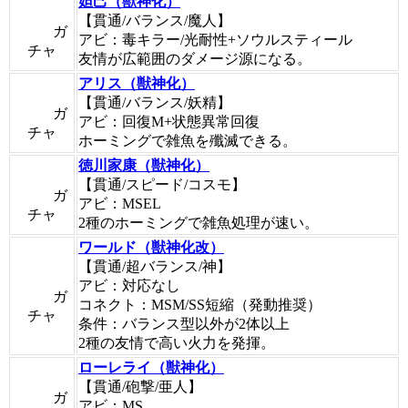
妲己（獣神化）
【貫通/バランス/魔人】
ガ
アビ：毒キラー/光耐性+ソウルスティール
チャ
友情が広範囲のダメージ源になる。
アリス（獣神化）
【貫通/バランス/妖精】
ガ
アビ：回復M+状態異常回復
チャ
ホーミングで雑魚を殲滅できる。
徳川家康（獣神化）
【貫通/スピード/コスモ】
ガ
アビ：MSEL
チャ
2種のホーミングで雑魚処理が速い。
ワールド（獣神化改）
【貫通/超バランス/神】
アビ：対応なし
ガ
コネクト：MSM/SS短縮（発動推奨）
チャ
条件：バランス型以外が2体以上
2種の友情で高い火力を発揮。
ローレライ（獣神化）
【貫通/砲撃/亜人】
ガ
アビ：MS