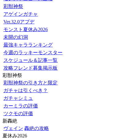
彩獣神祭
アゲインガチャ
Ver.32.0アプデ
モンスト夏休み2026
未開の幻洞
最強キャラランキング
今週のラッキーモンスター
スケジュール＆記事一覧
攻略フレンド募集掲示板
彩獣神祭
彩獣神祭の引き方と限定
ガチャは引くべき？
ガチャシミュ
カーミラの評価
ツクモの評価
新轟絶
ヴェイン
轟絶の攻略
夏休み2026