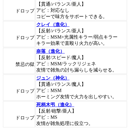
【貫通/バランス/亜人】
アビ：対応なし
ドロップ
コピーで味方をサポートできる。
クレイ（進化）
【反射/バランス/亜人】
アビ：MSM+光属性キラー/弱点キラー
ドロップ
キラー効果で直殴り火力が高い。
奈落（進化）
【反射/スピード/魔人】
アビ：MSM/ラックリジェネ
禁忌の獄
友情で雑魚の討ち漏らしを減らせる。
ジュン（神化）
【貫通/バランス/魔人】
アビ：MSM
ドロップ
ホーミング友情で火力を出しやすい。
死柄木弔（進化）
【反射/砲撃/亜人】
アビ：MS
ドロップ
友情が雑魚処理に役立つ。