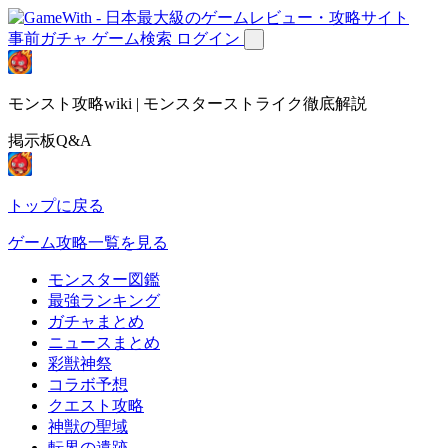
事前ガチャ
ゲーム検索
ログイン
モンスト攻略wiki | モンスターストライク徹底解説
掲示板Q&A
トップに戻る
ゲーム攻略一覧を見る
モンスター図鑑
最強ランキング
ガチャまとめ
ニュースまとめ
彩獣神祭
コラボ予想
クエスト攻略
神獣の聖域
転界の遺跡