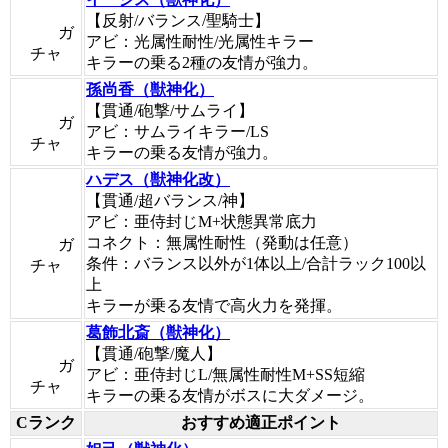
【反射/バランス/聖騎士】
ガ
アビ：光属性耐性/光属性キラー
チャ
キラーの乗る2種の友情が強力。
孫尚香（獣神化）
【貫通/砲撃/サムライ】
ガ
アビ：サムライキラー/LS
チャ
キラーの乗る友情が強力。
ハデス（獣神化改）
【貫通/超バランス/神】
アビ：亜侍封じM+状態異常底力
コネクト：無属性耐性（発動は任意）
ガ
条件：バランス以外が1体以上/合計ラック100以
チャ
上
キラーが乗る友情で高火力を発揮。
葛飾北斎（獣神化）
【貫通/砲撃/魔人】
ガ
アビ：亜侍封じL/無属性耐性M+SS短縮
チャ
キラーの乗る友情がボスに大ダメージ。
Cランク
おすすめ適正ポイント