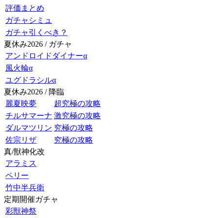
評価まとめ
ガチャシミュ
ガチャ引くべき？
夏休み2026 / ガチャ
アンドロイドダイナーα
風火輪α
ユグドラシルα
夏休み2026 / 降臨
麗夏映夢
超究極の攻略
チルサマーナ
激究極の攻略
ダルマツリン
究極の攻略
佐宗リザ
究極の攻略
真/獣神化改
アラミス
ペリー
竹中半兵衛
定期開催ガチャ
彩獣神祭