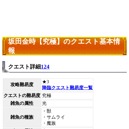
坂田金時【究極】のクエスト基本情
報
クエスト詳細
124
★3
攻略難易度
降臨クエスト難易度一覧
クエストの難易度
究極
雑魚の属性
光
・獣
雑魚の種族
・サムライ
・魔族