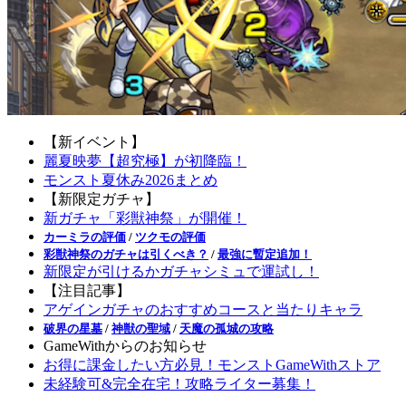
【新イベント】
麗夏映夢【超究極】が初降臨！
モンスト夏休み2026まとめ
【新限定ガチャ】
新ガチャ「彩獣神祭」が開催！
カーミラの評価
/
ツクモの評価
彩獣神祭のガチャは引くべき？
/
最強に暫定追加！
新限定が引けるかガチャシミュで運試し！
【注目記事】
アゲインガチャのおすすめコースと当たりキャラ
破界の星墓
/
神獣の聖域
/
天魔の孤城の攻略
GameWithからのお知らせ
お得に課金したい方必見！モンストGameWithストア
未経験可&完全在宅！攻略ライター募集！