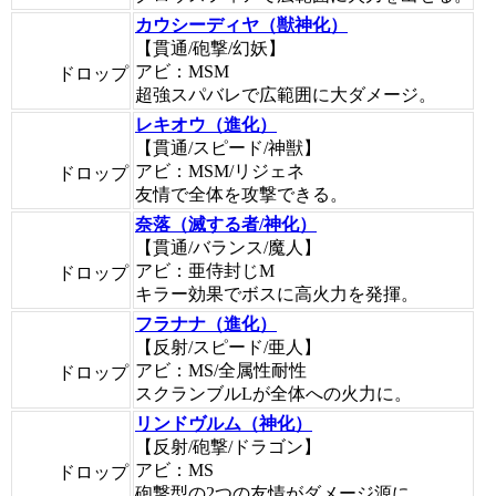
カウシーディヤ（獣神化）
【貫通/砲撃/幻妖】
アビ：MSM
ドロップ
超強スパバレで広範囲に大ダメージ。
レキオウ（進化）
【貫通/スピード/神獣】
アビ：MSM/リジェネ
ドロップ
友情で全体を攻撃できる。
奈落（滅する者/神化）
【貫通/バランス/魔人】
アビ：亜侍封じM
ドロップ
キラー効果でボスに高火力を発揮。
フラナナ（進化）
【反射/スピード/亜人】
アビ：MS/全属性耐性
ドロップ
スクランブルLが全体への火力に。
リンドヴルム（神化）
【反射/砲撃/ドラゴン】
アビ：MS
ドロップ
砲撃型の2つの友情がダメージ源に。