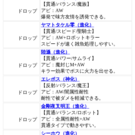
【貫通/バランス/魔族】
アビ：AW
ドロップ
爆発で味方友情を誘発できる。
ヤマトタケル零（進化）
【貫通/スピード/聖騎士】
アビ：AW+ロボットキラー
ドロップ
スピードが速く雑魚処理しやすい。
陸遜（進化）
【貫通/パワー/サムライ】
アビ：魔封じM+AW
ドロップ
キラー効果でボスに火力を出せる。
エレボス（神化）
【反射/バランス/魔王】
アビ：AW/闇属性耐性
ドロップ
耐性で被ダメを軽減できる。
金剛夜叉明王（進化）
【貫通/バランス/ロボット】
アビ：全属性耐性+AW
ドロップ
貫通タイプで動きやすい。
シーホウ（進化）