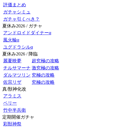
評価まとめ
ガチャシミュ
ガチャ引くべき？
夏休み2026 / ガチャ
アンドロイドダイナーα
風火輪α
ユグドラシルα
夏休み2026 / 降臨
麗夏映夢
超究極の攻略
チルサマーナ
激究極の攻略
ダルマツリン
究極の攻略
佐宗リザ
究極の攻略
真/獣神化改
アラミス
ペリー
竹中半兵衛
定期開催ガチャ
彩獣神祭