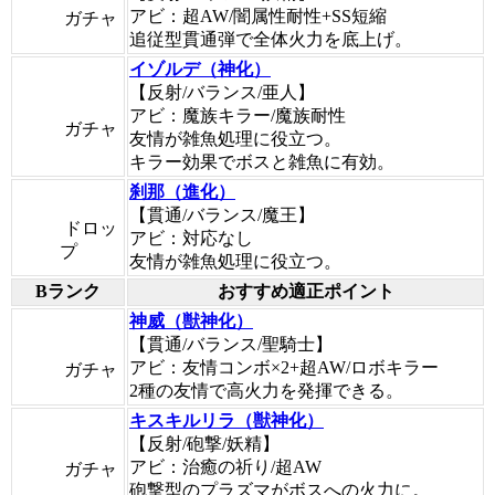
アビ：超AW/闇属性耐性+SS短縮
ガチャ
追従型貫通弾で全体火力を底上げ。
イゾルデ（神化）
【反射/バランス/亜人】
アビ：魔族キラー/魔族耐性
ガチャ
友情が雑魚処理に役立つ。
キラー効果でボスと雑魚に有効。
刹那（進化）
【貫通/バランス/魔王】
ドロッ
アビ：対応なし
プ
友情が雑魚処理に役立つ。
Bランク
おすすめ適正ポイント
神威（獣神化）
【貫通/バランス/聖騎士】
アビ：友情コンボ×2+超AW/ロボキラー
ガチャ
2種の友情で高火力を発揮できる。
キスキルリラ（獣神化）
【反射/砲撃/妖精】
アビ：治癒の祈り/超AW
ガチャ
砲撃型のプラズマがボスへの火力に。