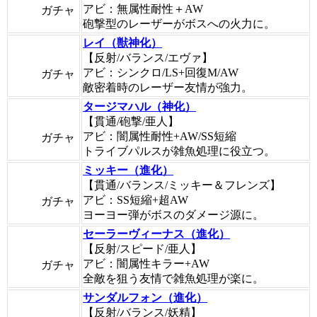
アビ：無属性耐性＋AW
ガチャ
砲撃型のレーザーがボスへの火力に。
レイ（獣神化）
【反射/バランス/エヴァ】
アビ：シンクロ/LS+回復M/AW
ガチャ
敵密着時のレーザー友情が強力。
タージマハル（神化）
【貫通/砲撃/亜人】
アビ：闇属性耐性+AW/SS短縮
ガチャ
トライブパルスが雑魚処理に役立つ。
ミッキー（進化）
【貫通/バランス/ミッキー＆フレンズ】
アビ：SS短縮+超AW
ガチャ
ヨーヨー弾がボスのダメージ源に。
セーラーヴィーナス（進化）
【反射/スピード/亜人】
アビ：闇属性キラー+AW
ガチャ
全敵を狙う友情で雑魚処理が楽に。
サンダルフォン（進化）
【反射/バランス/妖精】