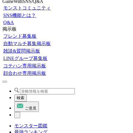
GameWithSNS/Q&A
モンストコミュニティ
SNS機能とは？
Q&A
掲示板
フレンド募集板
自動マルチ募集掲示板
雑談&質問掲示板
LINEグループ募集板
コテハン専用掲示板
顔合わせ専用掲示板
検索
ご意見
モンスター図鑑
最強ランキング