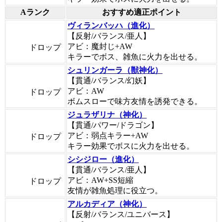
Aランク
おすすめ適正ポイント
ヴィランバッハ（進化）
【反射/バランス/亜人】
アビ：魔封じ+AW
ドロップ
キラーでボス、雑魚に火力を出せる。
シュリンガーラ（獣神化）
【貫通/バランス/幻妖】
アビ：AW
ドロップ
ボムスローで味方友情を誘発できる。
ジュラザリナ（神化）
【貫通/パワー/ドラゴン】
アビ：弱点キラー+AW
ドロップ
キラー効果でボスに火力を出せる。
シシジロー（進化）
【貫通/バランス/亜人】
アビ：AW+SS短縮
ドロップ
友情が雑魚処理に役立つ。
アルカディア（神化）
【反射/バランス/ユニバース】