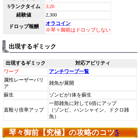
Sランクタイム
3:20
経験値
2,300
オラコイン
ドロップ報酬
※琴々御前はドロップしない
出現するギミック
出現するギミック
対応アビリティ
ワープ
アンチワープ一覧
属性レーザーバリ
雑魚が展開
ア
蘇生
ゾンビが1体を蘇生
一部雑魚に対して6倍にアップ
直殴り倍率アップ
（ゾンビ、ハンシャイン、ドクロ雑
魚）
琴々御前【究極】の攻略のコツ
5