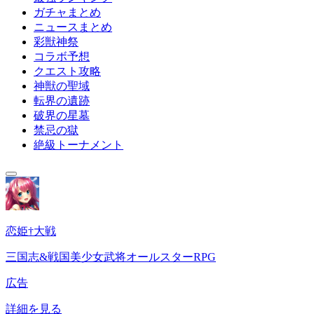
ガチャまとめ
ニュースまとめ
彩獣神祭
コラボ予想
クエスト攻略
神獣の聖域
転界の遺跡
破界の星墓
禁忌の獄
絶級トーナメント
恋姫†大戦
三国志&戦国美少女武将オールスターRPG
広告
詳細を見る