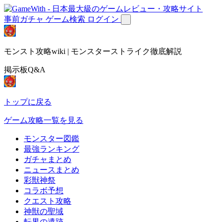
事前ガチャ
ゲーム検索
ログイン
モンスト攻略wiki | モンスターストライク徹底解説
掲示板Q&A
トップに戻る
ゲーム攻略一覧を見る
モンスター図鑑
最強ランキング
ガチャまとめ
ニュースまとめ
彩獣神祭
コラボ予想
クエスト攻略
神獣の聖域
転界の遺跡