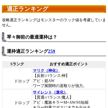
適正ランキング
攻略適正ランキングはモンスターのラック値を考慮していま
せん。
琴々御前の最適運枠は？
運枠適正ランキング
259
Sランク
おすすめ適正ポイント
マリク（神化）
【反射/バランス/神】
アビ：超AW
ドロップ
ワープ展開時の直殴りが強力。
サイレント（進化）
【貫通/バランス/魔人】
アビ：魔族キラーM+AW/SS短縮
ドロップ
キラー効果でボスに火力を出せる。