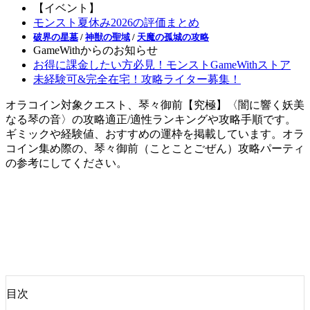
【イベント】
モンスト夏休み2026の評価まとめ
破界の星墓
/
神獣の聖域
/
天魔の孤城の攻略
GameWithからのお知らせ
お得に課金したい方必見！モンストGameWithストア
未経験可&完全在宅！攻略ライター募集！
オラコイン対象クエスト、琴々御前【究極】〈闇に響く妖美
なる琴の音〉の攻略適正/適性ランキングや攻略手順です。
ギミックや経験値、おすすめの運枠を掲載しています。オラ
コイン集め際の、琴々御前（ことことごぜん）攻略パーティ
の参考にしてください。
目次