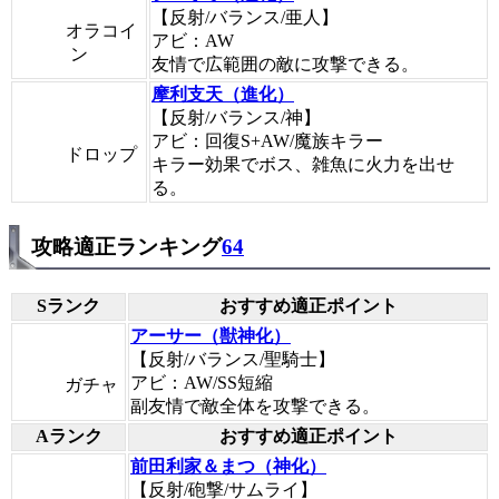
【反射/バランス/亜人】
オラコイ
アビ：AW
ン
友情で広範囲の敵に攻撃できる。
摩利支天（進化）
【反射/バランス/神】
アビ：回復S+AW/魔族キラー
ドロップ
キラー効果でボス、雑魚に火力を出せ
る。
攻略適正ランキング
64
Sランク
おすすめ適正ポイント
アーサー（獣神化）
【反射/バランス/聖騎士】
アビ：AW/SS短縮
ガチャ
副友情で敵全体を攻撃できる。
Aランク
おすすめ適正ポイント
前田利家＆まつ（神化）
【反射/砲撃/サムライ】