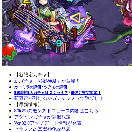
【新限定ガチャ】
新ガチャ「彩獣神祭」が登場！
カーミラの評価
/
ツクモの評価
彩獣神祭のガチャは引くべき？
/
最強に暫定追加！
新限定が引けるかガチャシミュで運試し！
【最新情報】
8/6(木)のモンストニュース内容はこちら
アゲインガチャが開催決定！
Ver.32.0アップデート情報が発表！
アラミスの真獣神化が発表！