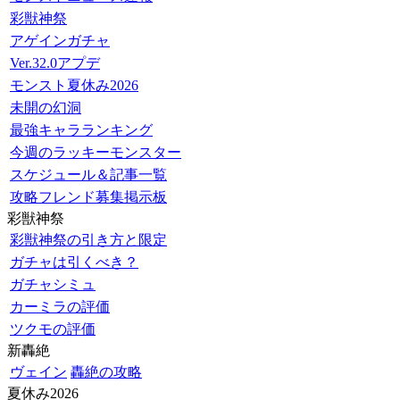
彩獣神祭
アゲインガチャ
Ver.32.0アプデ
モンスト夏休み2026
未開の幻洞
最強キャラランキング
今週のラッキーモンスター
スケジュール＆記事一覧
攻略フレンド募集掲示板
彩獣神祭
彩獣神祭の引き方と限定
ガチャは引くべき？
ガチャシミュ
カーミラの評価
ツクモの評価
新轟絶
ヴェイン
轟絶の攻略
夏休み2026