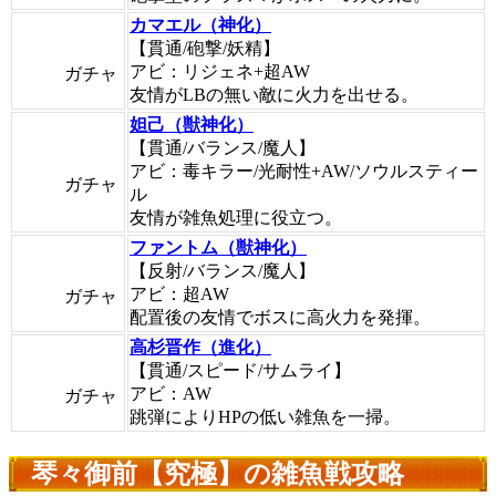
カマエル（神化）
【貫通/砲撃/妖精】
アビ：リジェネ+超AW
ガチャ
友情がLBの無い敵に火力を出せる。
妲己（獣神化）
【貫通/バランス/魔人】
アビ：毒キラー/光耐性+AW/ソウルスティー
ガチャ
ル
友情が雑魚処理に役立つ。
ファントム（獣神化）
【反射/バランス/魔人】
アビ：超AW
ガチャ
配置後の友情でボスに高火力を発揮。
高杉晋作（進化）
【貫通/スピード/サムライ】
アビ：AW
ガチャ
跳弾によりHPの低い雑魚を一掃。
琴々御前【究極】の雑魚戦攻略