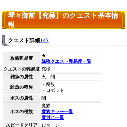
琴々御前【究極】のクエスト基本情
報
クエスト詳細
147
★1
攻略難易度
降臨クエスト難易度一覧
クエストの難易度
究極
雑魚の属性
火、闇
・魔族
雑魚の種族
・ロボット
ボスの属性
闇
魔族
ボスの種族
魔族キラー一覧
魔封じ一覧
スピードクリア
17ターン