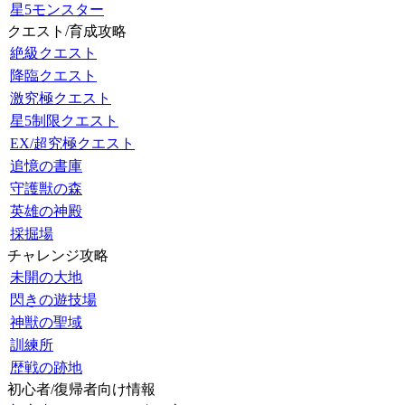
星5モンスター
クエスト/育成攻略
絶級クエスト
降臨クエスト
激究極クエスト
星5制限クエスト
EX/超究極クエスト
追憶の書庫
守護獣の森
英雄の神殿
採掘場
チャレンジ攻略
未開の大地
閃きの遊技場
神獣の聖域
訓練所
歴戦の跡地
初心者/復帰者向け情報