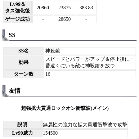
Lv99＆
20860
23875
383.83
タス強化後
ゲージ成功
-
28650
-
SS
SS名
神殺鎗
スピードとパワーがアップ＆停止後に一
効果
番遠くにいる敵に神殺鎗を放つ
ターン数
16
友情
超強拡大貫通ロックオン衝撃波(メイン)
説明
無属性の強力な拡大貫通衝撃波で攻撃
Lv99威力
154500