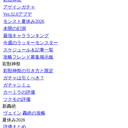
アゲインガチャ
Ver.32.0アプデ
モンスト夏休み2026
未開の幻洞
最強キャラランキング
今週のラッキーモンスター
スケジュール＆記事一覧
攻略フレンド募集掲示板
彩獣神祭
彩獣神祭の引き方と限定
ガチャは引くべき？
ガチャシミュ
カーミラの評価
ツクモの評価
新轟絶
ヴェイン
轟絶の攻略
夏休み2026
評価まとめ