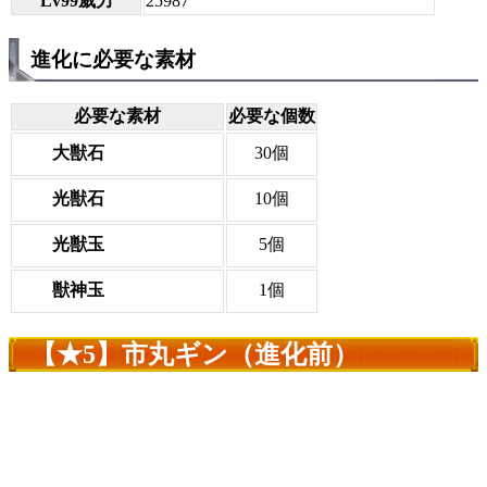
Lv99威力
25987
進化に必要な素材
必要な素材
必要な個数
大獣石
30個
光獣石
10個
光獣玉
5個
獣神玉
1個
【★5】市丸ギン（進化前）