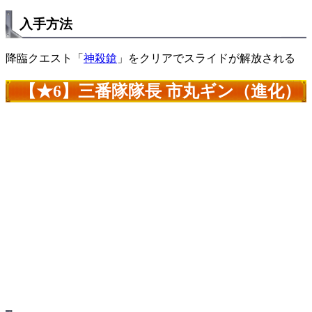
入手方法
降臨クエスト「
神殺鎗
」をクリアでスライドが解放される
【★6】三番隊隊長 市丸ギン（進化）