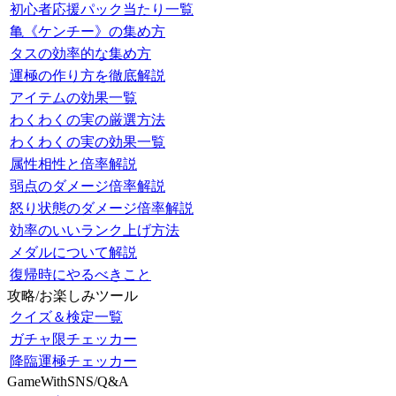
初心者応援パック当たり一覧
亀《ケンチー》の集め方
タスの効率的な集め方
運極の作り方を徹底解説
アイテムの効果一覧
わくわくの実の厳選方法
わくわくの実の効果一覧
属性相性と倍率解説
弱点のダメージ倍率解説
怒り状態のダメージ倍率解説
効率のいいランク上げ方法
メダルについて解説
復帰時にやるべきこと
攻略/お楽しみツール
クイズ＆検定一覧
ガチャ限チェッカー
降臨運極チェッカー
GameWithSNS/Q&A