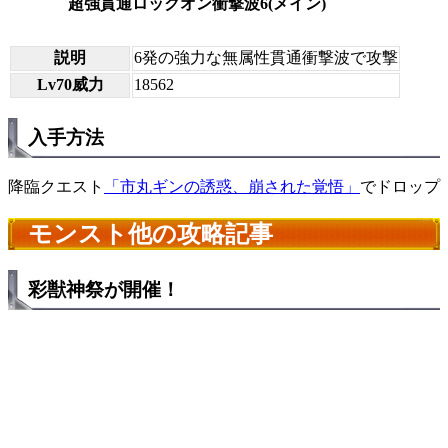
超強貫通ロックオン衝撃波6(メイン)
説明
6発の強力な無属性貫通衝撃波で攻撃
Lv70威力
18562
入手方法
降臨クエスト
「市丸ギンの誘惑、崩された覚悟」
でドロップ
モンスト他の攻略記事
彩獣神祭が開催！