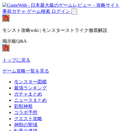
事前ガチャ
ゲーム検索
ログイン
モンスト攻略wiki | モンスターストライク徹底解説
掲示板Q&A
トップに戻る
ゲーム攻略一覧を見る
モンスター図鑑
最強ランキング
ガチャまとめ
ニュースまとめ
彩獣神祭
コラボ予想
クエスト攻略
神獣の聖域
転界の遺跡