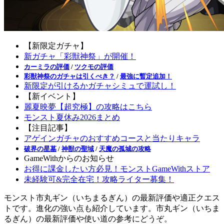
【新限定ガチャ】
新ガチャ「彩獣神祭」が開催！
カーミラの評価
/
ツクモの評価
彩獣神祭のガチャは引くべき？
/
最強に暫定追加！
新限定が引けるかガチャシミュで運試し！
【新イベント】
麗夏映夢【超究極】の攻略はこちら
モンスト夏休み2026まとめ
【注目記事】
アゲインガチャのおすすめコースと当たりキャラ
破界の星墓
/
神獣の聖域
/
天魔の孤城の攻略
GameWithからのお知らせ
お得に課金したい方必見！モンストGameWithストア
未経験可&完全在宅！攻略ライター募集！
モンスト市丸ギン（いちまるぎん）の最新評価や適正クエス
トです。進化の強い点も紹介しています。市丸ギン（いちま
るぎん）の最新評価や使い道の参考にどうぞ。