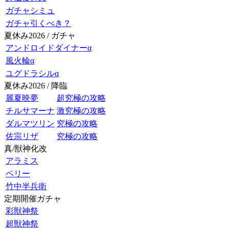
ガチャシミュ
ガチャ引くべき？
夏休み2026 / ガチャ
アンドロイドダイナーα
風火輪α
ユグドラシルα
夏休み2026 / 降臨
麗夏映夢
超究極の攻略
チルサマーナ
激究極の攻略
ダルマツリン
究極の攻略
佐宗リザ
究極の攻略
真/獣神化改
アラミス
ペリー
竹中半兵衛
定期開催ガチャ
彩獣神祭
超獣神祭