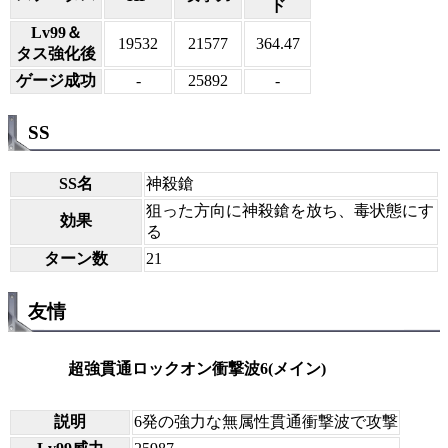
ド
Lv99＆
19532
21577
364.47
タス強化後
ゲージ成功
-
25892
-
SS
SS名
神殺鎗
狙った方向に神殺鎗を放ち、毒状態にす
効果
る
ターン数
21
友情
超強貫通ロックオン衝撃波6(メイン)
説明
6発の強力な無属性貫通衝撃波で攻撃