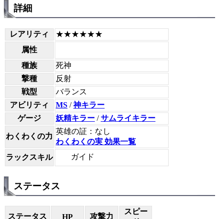
詳細
レアリティ
★★★★★★
属性
種族
死神
撃種
反射
戦型
バランス
アビリティ
MS
/
神キラー
ゲージ
妖精キラー
/
サムライキラー
英雄の証：なし
わくわくの力
わくわくの実 効果一覧
ガイド
ラックスキル
ステータス
スピー
ステータス
攻撃力
HP