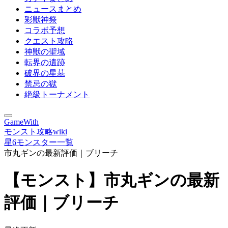
ニュースまとめ
彩獣神祭
コラボ予想
クエスト攻略
神獣の聖域
転界の遺跡
破界の星墓
禁忌の獄
絶級トーナメント
GameWith
モンスト攻略wiki
星6モンスター一覧
市丸ギンの最新評価｜ブリーチ
【モンスト】市丸ギンの最新
評価｜ブリーチ