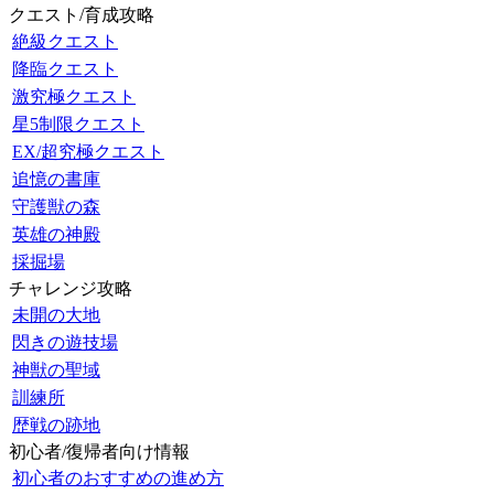
クエスト/育成攻略
絶級クエスト
降臨クエスト
激究極クエスト
星5制限クエスト
EX/超究極クエスト
追憶の書庫
守護獣の森
英雄の神殿
採掘場
チャレンジ攻略
未開の大地
閃きの遊技場
神獣の聖域
訓練所
歴戦の跡地
初心者/復帰者向け情報
初心者のおすすめの進め方