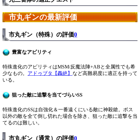
市丸ギンの最新評価
市丸ギン（特殊）の評価
0
豊富なアビリティ
特殊進化のアビリティはMSM/反魔法陣+ABと全属性でも希
少なもの。
アドゥブタ【轟絶】
など高難易度に適正を持って
いる。
狙った敵に追撃を当てづらいSS
特殊進化のSSは自強化＆一番遠くにいる敵に神殺鎗。ボス
以外の敵を全て倒し切れた場合を除き、狙った敵に追撃を当
てるのは難しい。
市丸ギン（通常）の評価
0