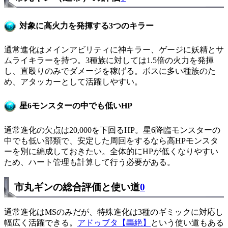
対象に高火力を発揮する3つのキラー
通常進化はメインアビリティに神キラー、ゲージに妖精とサ
ムライキラーを持つ。3種族に対しては1.5倍の火力を発揮
し、直殴りのみでダメージを稼げる。ボスに多い種族のた
め、アタッカーとして活躍しやすい。
星6モンスターの中でも低いHP
通常進化の欠点は20,000を下回るHP。星6降臨モンスターの
中でも低い部類で、安定した周回をするなら高HPモンスタ
ーを別に編成しておきたい。全体的にHPが低くなりやすい
ため、ハート管理も計算して行う必要がある。
市丸ギンの総合評価と使い道
0
通常進化はMSのみだが、特殊進化は3種のギミックに対応し
幅広く活躍できる。
アドゥブタ【轟絶】
という使い道もある