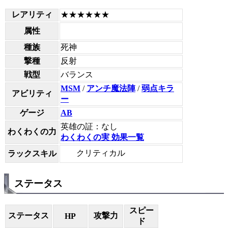
レアリティ
★★★★★★
属性
種族
死神
撃種
反射
戦型
バランス
MSM
/
アンチ魔法陣
/
弱点キラ
アビリティ
ー
ゲージ
AB
英雄の証：なし
わくわくの力
わくわくの実 効果一覧
クリティカル
ラックスキル
ステータス
スピー
ステータス
攻撃力
HP
ド