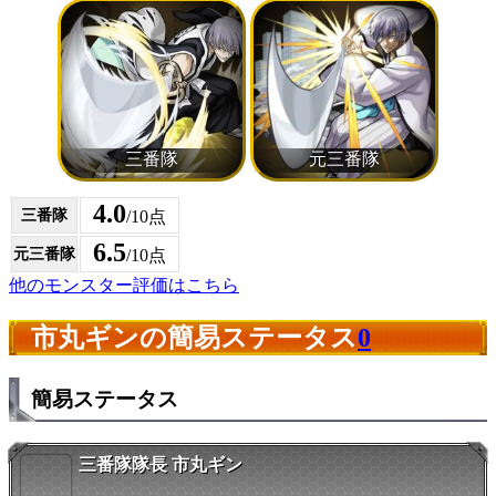
4.0
三番隊
/10点
6.5
元三番隊
/10点
他のモンスター評価はこちら
市丸ギンの簡易ステータス
0
簡易ステータス
三番隊隊長 市丸ギン