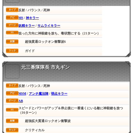
反射 / バランス / 死神
タイプ
MS
/
神キラー
アビ
妖精キラー
/
サムライキラー
ゲージ
SS
狙った方向に神殺鎗を放ち、毒状態にする（21ターン）
超強貫通ロックオン衝撃波6
友情
ガイド
ラック
元三番隊隊長 市丸ギン
反射 / バランス / 死神
タイプ
MSM
/
アンチ魔法陣
/
弱点キラー
アビ
AB
ゲージ
スピードとパワーがアップ＆停止後に一番遠くにいる敵に神殺鎗を放つ
SS
（16ターン）
超強拡大貫通ロックオン衝撃波
友情
クリティカル
ラック