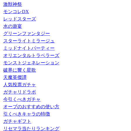
激獣神祭
モンコレDX
レッドスターズ
水の遊宴
グリーンファンタジー
スターライトミラージュ
ミッドナイトパーティー
オリエンタルトラベラーズ
モンストジェネレーション
破界に響く星歌
天魔英傑譚
人気投票ガチャ
ガチャリドラボ
今引くべきガチャ
オーブのおすすめの使い方
引くべきキャラの特徴
ガチャギフト
リセマラ当たりランキング