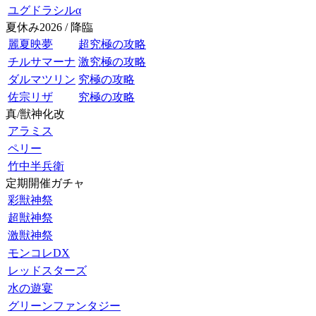
ユグドラシルα
夏休み2026 / 降臨
麗夏映夢
超究極の攻略
チルサマーナ
激究極の攻略
ダルマツリン
究極の攻略
佐宗リザ
究極の攻略
真/獣神化改
アラミス
ペリー
竹中半兵衛
定期開催ガチャ
彩獣神祭
超獣神祭
激獣神祭
モンコレDX
レッドスターズ
水の遊宴
グリーンファンタジー