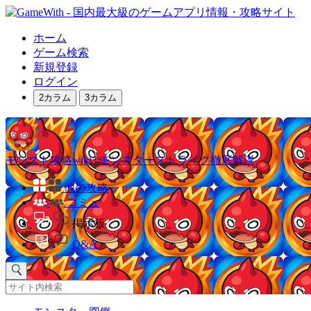
ホーム
ゲーム検索
新規登録
ログイン
2カラム
3カラム
モンスト攻略wiki | モンスターストライク徹底解説
他の攻略
コミュ
掲示板
Q&A