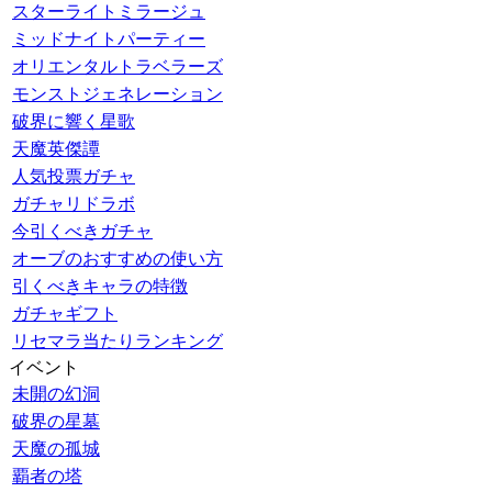
スターライトミラージュ
ミッドナイトパーティー
オリエンタルトラベラーズ
モンストジェネレーション
破界に響く星歌
天魔英傑譚
人気投票ガチャ
ガチャリドラボ
今引くべきガチャ
オーブのおすすめの使い方
引くべきキャラの特徴
ガチャギフト
リセマラ当たりランキング
イベント
未開の幻洞
破界の星墓
天魔の孤城
覇者の塔