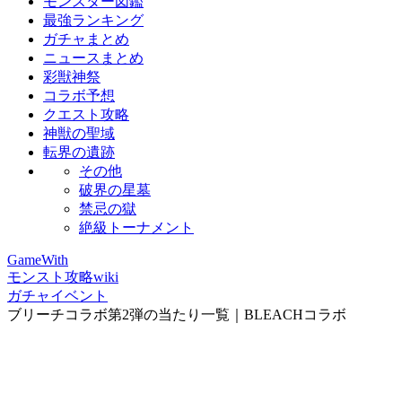
モンスター図鑑
最強ランキング
ガチャまとめ
ニュースまとめ
彩獣神祭
コラボ予想
クエスト攻略
神獣の聖域
転界の遺跡
その他
破界の星墓
禁忌の獄
絶級トーナメント
GameWith
モンスト攻略wiki
ガチャイベント
ブリーチコラボ第2弾の当たり一覧｜BLEACHコラボ