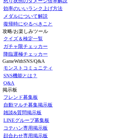
怒り状態のダメージ倍率解説
効率のいいランク上げ方法
メダルについて解説
復帰時にやるべきこと
攻略/お楽しみツール
クイズ＆検定一覧
ガチャ限チェッカー
降臨運極チェッカー
GameWithSNS/Q&A
モンストコミュニティ
SNS機能とは？
Q&A
掲示板
フレンド募集板
自動マルチ募集掲示板
雑談&質問掲示板
LINEグループ募集板
コテハン専用掲示板
顔合わせ専用掲示板