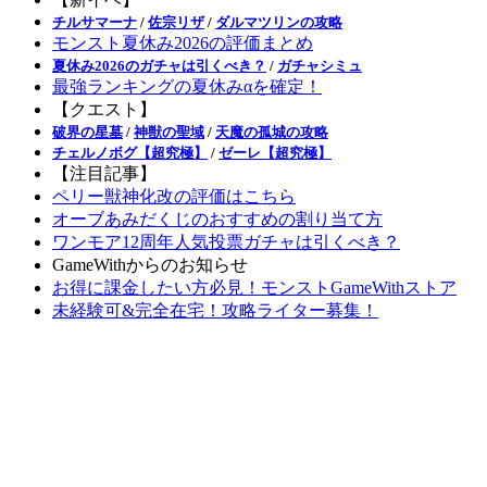
チルサマーナ
/
佐宗リザ
/
ダルマツリンの攻略
モンスト夏休み2026の評価まとめ
夏休み2026のガチャは引くべき？
/
ガチャシミュ
最強ランキングの夏休みαを確定！
【クエスト】
破界の星墓
/
神獣の聖域
/
天魔の孤城の攻略
チェルノボグ【超究極】
/
ゼーレ【超究極】
【注目記事】
ペリー獣神化改の評価はこちら
オーブあみだくじのおすすめの割り当て方
ワンモア12周年人気投票ガチャは引くべき？
GameWithからのお知らせ
お得に課金したい方必見！モンストGameWithストア
未経験可&完全在宅！攻略ライター募集！