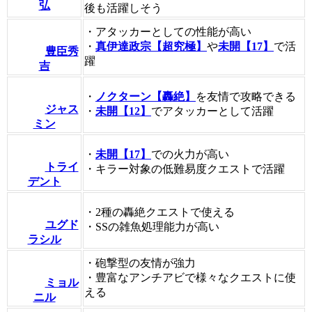
弘
後も活躍しそう
・アタッカーとしての性能が高い
・
真伊達政宗【超究極】
や
未開【17】
で活
豊臣秀
躍
吉
・
ノクターン【轟絶】
を友情で攻略できる
ジャス
・
未開【12】
でアタッカーとして活躍
ミン
・
未開【17】
での火力が高い
トライ
・キラー対象の低難易度クエストで活躍
デント
・2種の轟絶クエストで使える
ユグド
・SSの雑魚処理能力が高い
ラシル
・砲撃型の友情が強力
・豊富なアンチアビで様々なクエストに使
ミョル
える
ニル