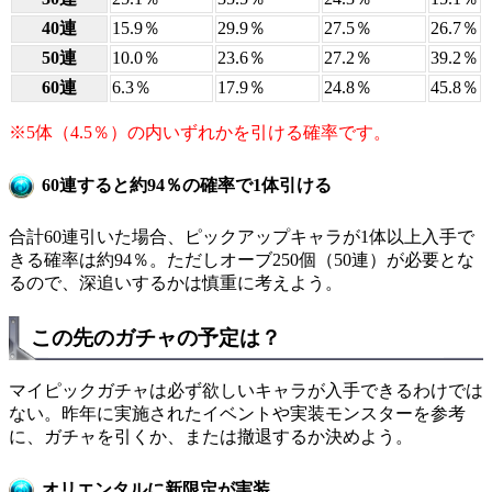
40連
15.9％
29.9％
27.5％
26.7％
50連
10.0％
23.6％
27.2％
39.2％
60連
6.3％
17.9％
24.8％
45.8％
※5体（4.5％）の内いずれかを引ける確率です。
60連すると約94％の確率で1体引ける
合計60連引いた場合、ピックアップキャラが1体以上入手で
きる確率は約94％。ただしオーブ250個（50連）が必要とな
るので、深追いするかは慎重に考えよう。
この先のガチャの予定は？
マイピックガチャは必ず欲しいキャラが入手できるわけでは
ない。昨年に実施されたイベントや実装モンスターを参考
に、ガチャを引くか、または撤退するか決めよう。
オリエンタルに新限定が実装