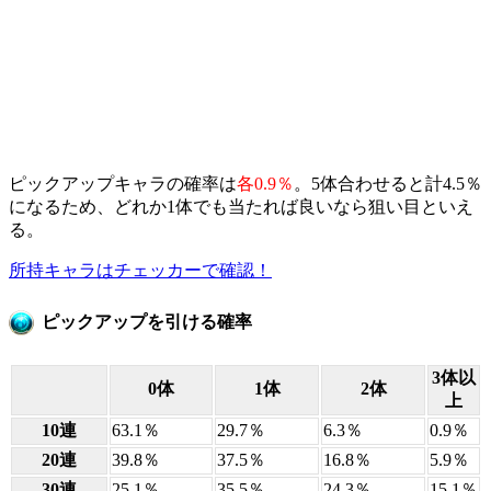
ピックアップキャラの確率は
各0.9％
。5体合わせると計4.5％
になるため、どれか1体でも当たれば良いなら狙い目といえ
る。
所持キャラはチェッカーで確認！
ピックアップを引ける確率
3体以
0体
1体
2体
上
10連
63.1％
29.7％
6.3％
0.9％
20連
39.8％
37.5％
16.8％
5.9％
30連
25.1％
35.5％
24.3％
15.1％