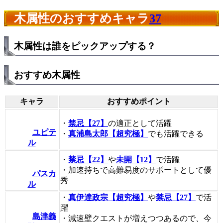
木属性のおすすめキャラ
37
木属性は誰をピックアップする？
おすすめ木属性
キャラ
おすすめポイント
・
禁忌【27】
の適正として活躍
ユピテ
・
真浦島太郎【超究極】
でも活躍できる
ル
・
禁忌【22】
や
未開【12】
で活躍
・加速持ちで高難易度のサポートとして優
パスカ
秀
ル
・
真伊達政宗【超究極】
や
禁忌【27】
で活
躍
島津義
・減速壁クエストが増えつつあるので、今