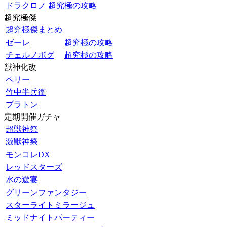
ドラクロノ
超究極の攻略
超究極傑
超究極傑まとめ
ゼーレ
超究極の攻略
チェルノボグ
超究極の攻略
獣神化改
ペリー
竹中半兵衛
プラトン
定期開催ガチャ
超獣神祭
激獣神祭
モンコレDX
レッドスターズ
水の遊宴
グリーンファンタジー
スターライトミラージュ
ミッドナイトパーティー