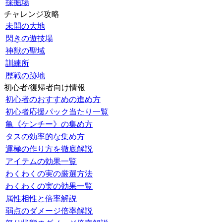
採掘場
チャレンジ攻略
未開の大地
閃きの遊技場
神獣の聖域
訓練所
歴戦の跡地
初心者/復帰者向け情報
初心者のおすすめの進め方
初心者応援パック当たり一覧
亀《ケンチー》の集め方
タスの効率的な集め方
運極の作り方を徹底解説
アイテムの効果一覧
わくわくの実の厳選方法
わくわくの実の効果一覧
属性相性と倍率解説
弱点のダメージ倍率解説