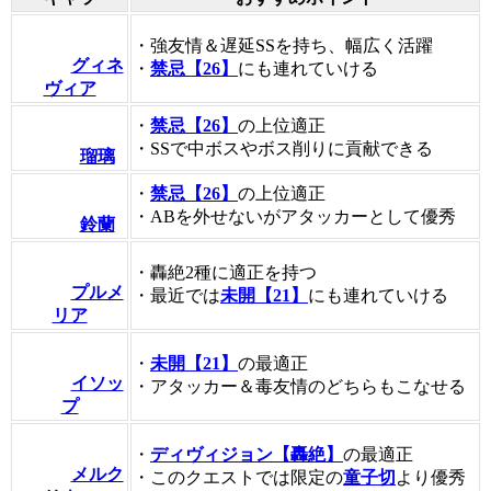
・強友情＆遅延SSを持ち、幅広く活躍
グィネ
・
禁忌【26】
にも連れていける
ヴィア
・
禁忌【26】
の上位適正
・SSで中ボスやボス削りに貢献できる
瑠璃
・
禁忌【26】
の上位適正
・ABを外せないがアタッカーとして優秀
鈴蘭
・轟絶2種に適正を持つ
プルメ
・最近では
未開【21】
にも連れていける
リア
・
未開【21】
の最適正
イソッ
・アタッカー＆毒友情のどちらもこなせる
プ
・
ディヴィジョン【轟絶】
の最適正
メルク
・このクエストでは限定の
童子切
より優秀