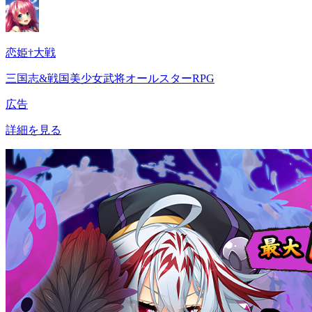
恋姫†大戦
三国志&戦国美少女武将オールスターRPG
広告
詳細を見る