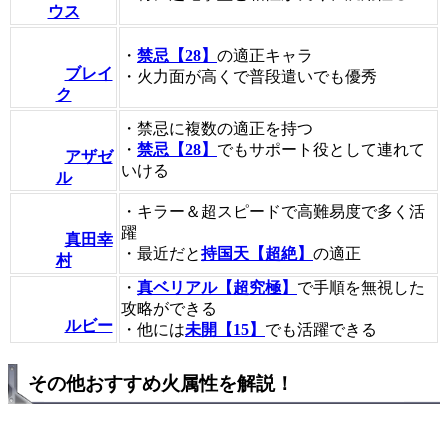
ウス
・
禁忌【28】
の適正キャラ
ブレイ
・火力面が高くで普段遣いでも優秀
ク
・禁忌に複数の適正を持つ
・
禁忌【28】
でもサポート役として連れて
アザゼ
いける
ル
・キラー＆超スピードで高難易度で多く活
躍
真田幸
・最近だと
持国天【超絶】
の適正
村
・
真ベリアル【超究極】
で手順を無視した
攻略ができる
ルビー
・他には
未開【15】
でも活躍できる
その他おすすめ火属性を解説！