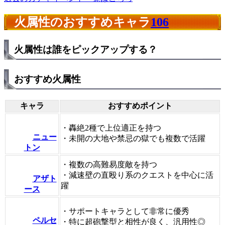
火属性のおすすめキャラ
106
火属性は誰をピックアップする？
おすすめ火属性
キャラ
おすすめポイント
・轟絶2種で上位適正を持つ
ニュー
・未開の大地や禁忌の獄でも複数で活躍
トン
・複数の高難易度敵を持つ
・減速壁の直殴り系のクエストを中心に活
アザト
躍
ース
・サポートキャラとして非常に優秀
ペルセ
・特に超砲撃型と相性が良く、汎用性◎