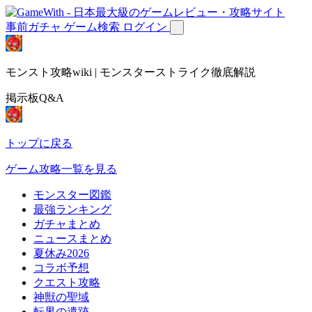
事前ガチャ
ゲーム検索
ログイン
モンスト攻略wiki | モンスターストライク徹底解説
掲示板Q&A
トップに戻る
ゲーム攻略一覧を見る
モンスター図鑑
最強ランキング
ガチャまとめ
ニュースまとめ
夏休み2026
コラボ予想
クエスト攻略
神獣の聖域
転界の遺跡