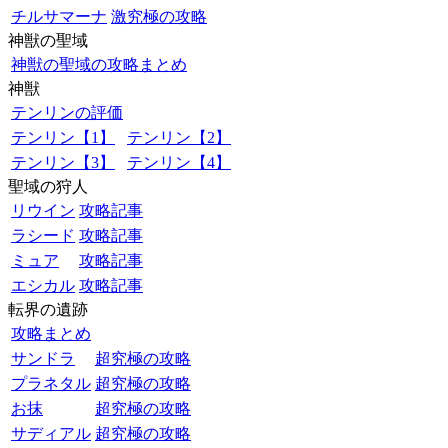
チルサマーナ
激究極の攻略
神獣の聖域
神獣の聖域の攻略まとめ
神獣
テンリンの評価
テンリン【1】
テンリン【2】
テンリン【3】
テンリン【4】
聖域の狩人
リウイン
攻略記事
ラシード
攻略記事
ミュア
攻略記事
エシカル
攻略記事
転界の遺跡
攻略まとめ
サンドラ
超究極の攻略
プラネタル
超究極の攻略
お抹
超究極の攻略
サディアル
超究極の攻略