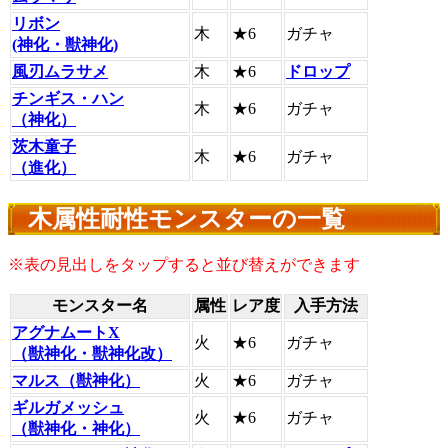
リボン
木
★6
ガチャ
(神化・獣神化)
風刃ムラサメ
木
★6
ドロップ
チンギス・ハン
木
★6
ガチャ
（神化）
茨木童子
木
★6
ガチャ
（進化）
木属性耐性モンスターの一覧
※表の見出しをタップすると並び替えができます
モンスター名
属性
レア度
入手方法
アグナムートX
火
★6
ガチャ
（獣神化・獣神化改）
マルス（獣神化）
火
★6
ガチャ
ギルガメッシュ
火
★6
ガチャ
（獣神化・神化）