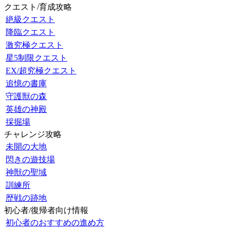
クエスト/育成攻略
絶級クエスト
降臨クエスト
激究極クエスト
星5制限クエスト
EX/超究極クエスト
追憶の書庫
守護獣の森
英雄の神殿
採掘場
チャレンジ攻略
未開の大地
閃きの遊技場
神獣の聖域
訓練所
歴戦の跡地
初心者/復帰者向け情報
初心者のおすすめの進め方