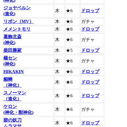
(神化)
ジョヤベルン
木
★6
ドロップ
(進化)
リボン（MV）
木
★6
ガチャ
メメントモリ
木
★6
ドロップ
葛飾北斎
木
★6
ガチャ
(神化)
柴田勝家
木
★5
ドロップ
楊セン
木
★6
ガチャ
(神化)
HIKAKIN
木
★6
ドロップ
貂蝉
木
★6
ドロップ
（神化）
スノーマン
木
★6
ドロップ
（進化）
ケロン
木
★6
ガチャ
(神化・獣神化)
碧の妖刀
木
★6
ドロップ
ムラマサ