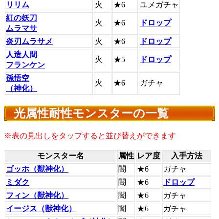
リリム
火
★6
ユメガチャ
紅の妖刀
火
★6
ドロップ
ムラマサ
炎刃ムラサメ
火
★6
ドロップ
人造人間
火
★5
ドロップ
フランケン
孫悟空
火
★6
ガチャ
（神化）
光属性耐性モンスターの一覧
※表の見出しをタップすると並び替えができます
モンスター名
属性
レア度
入手方法
ゴッホ（獣神化）
闇
★6
ガチャ
ミダク
闇
★6
ドロップ
フィン（獣神化）
闇
★6
ガチャ
イージス（獣神化）
闇
★6
ガチャ