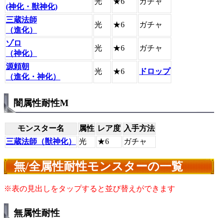
光
★6
ガチャ
(神化・獣神化)
三蔵法師
光
★6
ガチャ
（進化）
ゾロ
光
★6
ガチャ
（神化）
源頼朝
光
★6
ドロップ
（進化・神化）
闇属性耐性M
モンスター名
属性
レア度
入手方法
三蔵法師（獣神化）
光
★6
ガチャ
無/全属性耐性モンスターの一覧
※表の見出しをタップすると並び替えができます
無属性耐性