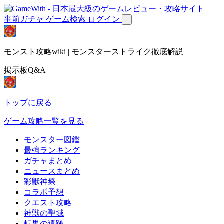
事前ガチャ
ゲーム検索
ログイン
モンスト攻略wiki | モンスターストライク徹底解説
掲示板Q&A
トップに戻る
ゲーム攻略一覧を見る
モンスター図鑑
最強ランキング
ガチャまとめ
ニュースまとめ
彩獣神祭
コラボ予想
クエスト攻略
神獣の聖域
転界の遺跡