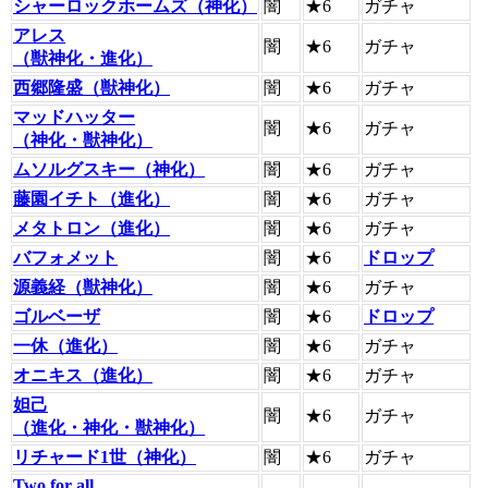
シャーロックホームズ（神化）
闇
★6
ガチャ
アレス
闇
★6
ガチャ
（獣神化・進化）
西郷隆盛（獣神化）
闇
★6
ガチャ
マッドハッター
闇
★6
ガチャ
（神化・獣神化）
ムソルグスキー（神化）
闇
★6
ガチャ
藤園イチト（進化）
闇
★6
ガチャ
メタトロン（進化）
闇
★6
ガチャ
バフォメット
闇
★6
ドロップ
源義経（獣神化）
闇
★6
ガチャ
ゴルベーザ
闇
★6
ドロップ
一休（進化）
闇
★6
ガチャ
オニキス（進化）
闇
★6
ガチャ
妲己
闇
★6
ガチャ
（進化・神化・獣神化）
リチャード1世（神化）
闇
★6
ガチャ
Two for all