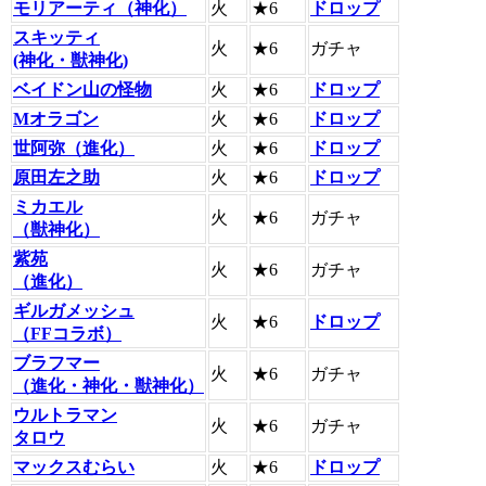
モリアーティ（神化）
火
★6
ドロップ
スキッティ
火
★6
ガチャ
(神化・獣神化)
ベイドン山の怪物
火
★6
ドロップ
Mオラゴン
火
★6
ドロップ
世阿弥（進化）
火
★6
ドロップ
原田左之助
火
★6
ドロップ
ミカエル
火
★6
ガチャ
（獣神化）
紫苑
火
★6
ガチャ
（進化）
ギルガメッシュ
火
★6
ドロップ
（FFコラボ）
ブラフマー
火
★6
ガチャ
（進化・神化・獣神化）
ウルトラマン
火
★6
ガチャ
タロウ
マックスむらい
火
★6
ドロップ