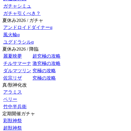
ガチャシミュ
ガチャ引くべき？
夏休み2026 / ガチャ
アンドロイドダイナーα
風火輪α
ユグドラシルα
夏休み2026 / 降臨
麗夏映夢
超究極の攻略
チルサマーナ
激究極の攻略
ダルマツリン
究極の攻略
佐宗リザ
究極の攻略
真/獣神化改
アラミス
ペリー
竹中半兵衛
定期開催ガチャ
彩獣神祭
超獣神祭