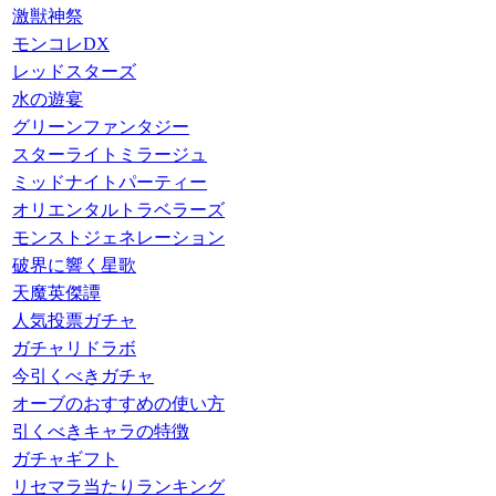
激獣神祭
モンコレDX
レッドスターズ
水の遊宴
グリーンファンタジー
スターライトミラージュ
ミッドナイトパーティー
オリエンタルトラベラーズ
モンストジェネレーション
破界に響く星歌
天魔英傑譚
人気投票ガチャ
ガチャリドラボ
今引くべきガチャ
オーブのおすすめの使い方
引くべきキャラの特徴
ガチャギフト
リセマラ当たりランキング