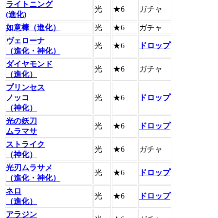
ライトニング
光
★6
ガチャ
(進化)
如意棒（進化）
光
★6
ガチャ
ヴェローナ
光
★6
ドロップ
（進化・神化）
ダイヤモンド
光
★6
ガチャ
（進化）
プリンセス
ノッコ
光
★6
ドロップ
（神化）
光の妖刀
光
★6
ドロップ
ムラマサ
ストライク
光
★6
ガチャ
（神化）
光刃ムラサメ
光
★6
ドロップ
（進化・神化）
ネロ
光
★6
ドロップ
（進化）
アラジン