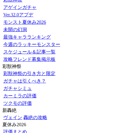
アゲインガチャ
Ver.32.0アプデ
モンスト夏休み2026
未開の幻洞
最強キャラランキング
今週のラッキーモンスター
スケジュール＆記事一覧
攻略フレンド募集掲示板
彩獣神祭
彩獣神祭の引き方と限定
ガチャは引くべき？
ガチャシミュ
カーミラの評価
ツクモの評価
新轟絶
ヴェイン
轟絶の攻略
夏休み2026
評価まとめ