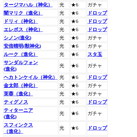
タージマハル（神化）
光
★6
ガチャ
闇マリク（進化）
光
★6
ドロップ
ドリィ（神化）
光
★6
ドロップ
エレボス（神化）
光
★6
ドロップ
シノン(進化)
光
★6
ガチャ
安倍晴明(獣神化)
光
★6
ガチャ
ルーク（進化）
光
★6
スタ玉
サンダルフォン
光
★6
ガチャ
(進化)
ヘカトンケイル（神化）
光
★6
ドロップ
金太郎（神化）
光
★6
ガチャ
芙蓉（進化）
光
★6
ガチャ
ティグノス
光
★6
ドロップ
ティターニア
光
★6
ガチャ
(進化)
スフィンクス
光
★6
ドロップ
（進化）