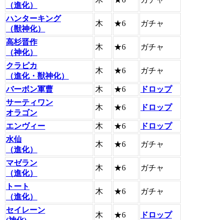
（進化）
ハンターキング
木
★6
ガチャ
（獣神化）
高杉晋作
木
★6
ガチャ
（神化）
クラピカ
木
★6
ガチャ
（進化・獣神化）
バーボン軍曹
木
★6
ドロップ
サーティワン
木
★6
ドロップ
オラゴン
エンヴィー
木
★6
ドロップ
水仙
木
★6
ガチャ
（進化）
マゼラン
木
★6
ガチャ
（進化）
トート
木
★6
ガチャ
（進化）
セイレーン
木
★6
ドロップ