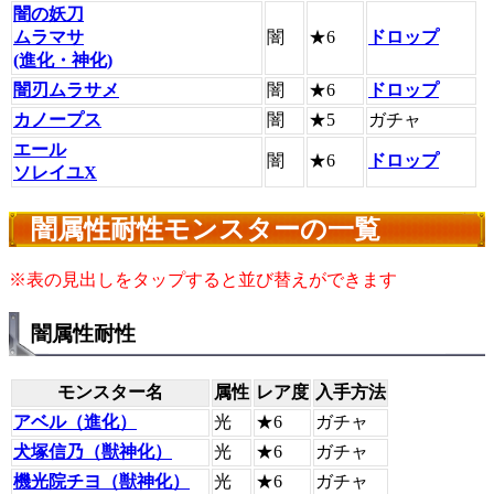
闇の妖刀
ムラマサ
闇
★6
ドロップ
(進化・神化)
闇刃ムラサメ
闇
★6
ドロップ
カノープス
闇
★5
ガチャ
エール
闇
★6
ドロップ
ソレイユX
闇属性耐性モンスターの一覧
※表の見出しをタップすると並び替えができます
闇属性耐性
モンスター名
属性
レア度
入手方法
アベル（進化）
光
★6
ガチャ
犬塚信乃（獣神化）
光
★6
ガチャ
機光院チヨ（獣神化）
光
★6
ガチャ