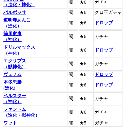
闇
★6
ガチャ
（進化・神化）
バルボッサ
闇
★6
クロ玉ガチャ
道明寺あんこ
闇
★6
ドロップ
（進化）
徳川家康
闇
★6
ガチャ
（神化）
ドリルマックス
闇
★6
ドロップ
（神化）
エクリプス
闇
★6
ガチャ
（獣神化）
ヴェノム
闇
★6
ドロップ
本多忠勝
闇
★6
ドロップ
(進化)
ベルスター
闇
★6
ガチャ
（神化）
ファントム
闇
★6
ガチャ
（進化・獣神化）
ワット
闇
★5
ガチャ