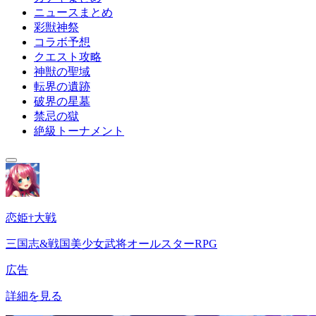
ニュースまとめ
彩獣神祭
コラボ予想
クエスト攻略
神獣の聖域
転界の遺跡
破界の星墓
禁忌の獄
絶級トーナメント
恋姫†大戦
三国志&戦国美少女武将オールスターRPG
広告
詳細を見る