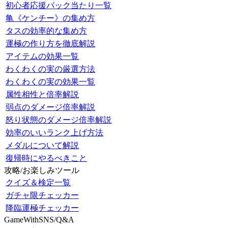
初心者応援パック当たり一覧
亀《ケンチー》の集め方
タスの効率的な集め方
運極の作り方を徹底解説
アイテムの効果一覧
わくわくの実の厳選方法
わくわくの実の効果一覧
属性相性と倍率解説
弱点のダメージ倍率解説
怒り状態のダメージ倍率解説
効率のいいランク上げ方法
メダルについて解説
復帰時にやるべきこと
攻略/お楽しみツール
クイズ＆検定一覧
ガチャ限チェッカー
降臨運極チェッカー
GameWithSNS/Q&A