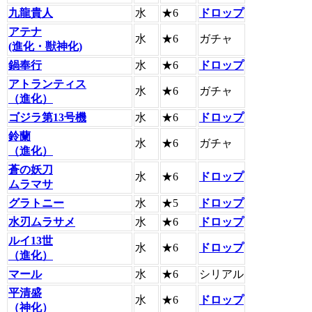
九龍貴人
水
★6
ドロップ
アテナ
水
★6
ガチャ
(進化・獣神化)
鍋奉行
水
★6
ドロップ
アトランティス
水
★6
ガチャ
（進化）
ゴジラ第13号機
水
★6
ドロップ
鈴蘭
水
★6
ガチャ
（進化）
蒼の妖刀
水
★6
ドロップ
ムラマサ
グラトニー
水
★5
ドロップ
水刃ムラサメ
水
★6
ドロップ
ルイ13世
水
★6
ドロップ
（進化）
マール
水
★6
シリアル
平清盛
水
★6
ドロップ
（神化）