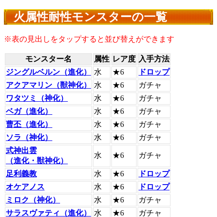
火属性耐性モンスターの一覧
※表の見出しをタップすると並び替えができます
モンスター名
属性
レア度
入手方法
ジングルベルン（進化）
水
★6
ドロップ
アクアマリン（獣神化）
水
★6
ガチャ
ワタツミ（神化）
水
★6
ガチャ
ベガ（進化）
水
★6
ガチャ
曹丕（進化）
水
★6
ガチャ
ソラ（神化）
水
★6
ガチャ
式神出雲
水
★6
ガチャ
（進化・獣神化）
足利義教
水
★6
ドロップ
オケアノス
水
★6
ドロップ
ミロク（神化）
水
★6
ガチャ
サラスヴァティ（進化）
水
★6
ガチャ