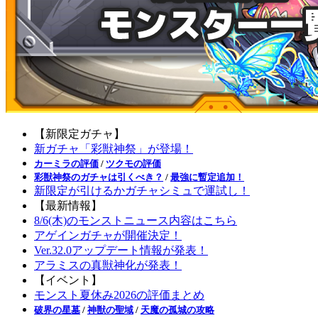
【新限定ガチャ】
新ガチャ「彩獣神祭」が登場！
カーミラの評価
/
ツクモの評価
彩獣神祭のガチャは引くべき？
/
最強に暫定追加！
新限定が引けるかガチャシミュで運試し！
【最新情報】
8/6(木)のモンストニュース内容はこちら
アゲインガチャが開催決定！
Ver.32.0アップデート情報が発表！
アラミスの真獣神化が発表！
【イベント】
モンスト夏休み2026の評価まとめ
破界の星墓
/
神獣の聖域
/
天魔の孤城の攻略