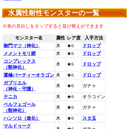
水属性耐性モンスターの一覧
※表の見出しをタップすると並び替えができます
モンスター名
属性
レア度
入手方法
御門マツ（神化）
木
★6
ドロップ
メメントモリ廻
木
★6
ドロップ
コンプレックス
木
★6
ドロップ
（獣神化）
運極パーティーオラゴン
木
★6
ドロップ
ガブリエル
木
★6
ガチャ
（神化・守護）
テニカ
木
★6
オラコイン
ベルフェゴール
木
★6
ガチャ
（獣神化）
ハンソロ（進化）
木
★6
スタ玉
マルドゥーク
木
★6
ガチャ